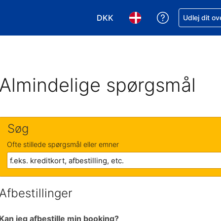
DKK
Få hjælp til e
Udlej dit o
Vælg valuta. Din nuværende valu
Vælg sprog. Dit nuvære
Almindelige spørgsmål
Søg
Ofte stillede spørgsmål eller emner
Afbestillinger
Kan jeg afbestille min booking?