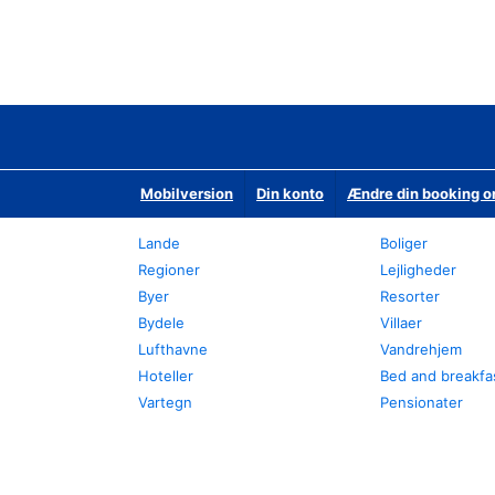
Mobilversion
Din konto
Ændre din booking o
Lande
Boliger
Regioner
Lejligheder
Byer
Resorter
Bydele
Villaer
Lufthavne
Vandrehjem
Hoteller
Bed and breakfa
Vartegn
Pensionater