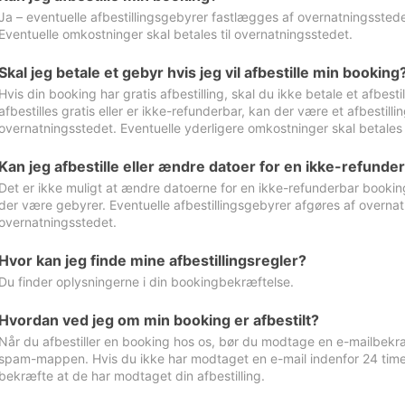
Ja – eventuelle afbestillingsgebyrer fastlægges af overnatningsstedet
Eventuelle omkostninger skal betales til overnatningsstedet.
Skal jeg betale et gebyr hvis jeg vil afbestille min booking
Hvis din booking har gratis afbestilling, skal du ikke betale et afbes
afbestilles gratis eller er ikke-refunderbar, kan der være et afbestill
overnatningsstedet. Eventuelle yderligere omkostninger skal betales 
Kan jeg afbestille eller ændre datoer for en ikke-refunde
Det er ikke muligt at ændre datoerne for en ikke-refunderbar booking
der være gebyrer. Eventuelle afbestillingsgebyrer afgøres af overnatn
overnatningsstedet.
Hvor kan jeg finde mine afbestillingsregler?
Du finder oplysningerne i din bookingbekræftelse.
Hvordan ved jeg om min booking er afbestilt?
Når du afbestiller en booking hos os, bør du modtage en e-mailbekræ
spam-mappen. Hvis du ikke har modtaget en e-mail indenfor 24 time
bekræfte at de har modtaget din afbestilling.