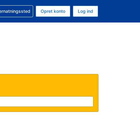
n booking
vernatningssted
Opret konto
Log ind
ta er Danske kroner
nde sprog er Dansk