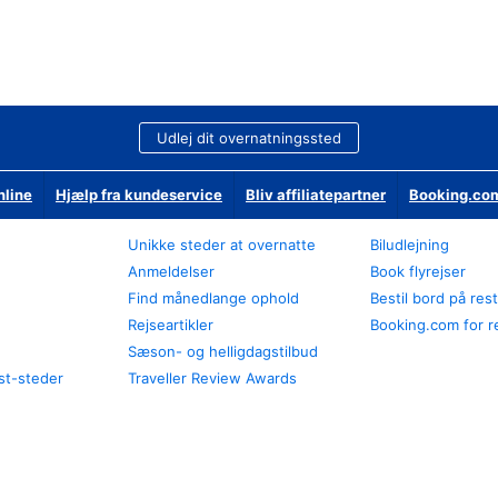
Udlej dit overnatningssted
nline
Hjælp fra kundeservice
Bliv affiliatepartner
Booking.com
Unikke steder at overnatte
Biludlejning
Anmeldelser
Book flyrejser
Find månedlange ophold
Bestil bord på res
Rejseartikler
Booking.com for r
Sæson- og helligdagstilbud
st-steder
Traveller Review Awards