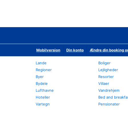
Mobilversion
Din konto
Ændre din booking o
Lande
Boliger
Regioner
Lejligheder
Byer
Resorter
Bydele
Villaer
Lufthavne
Vandrehjem
Hoteller
Bed and breakfa
Vartegn
Pensionater