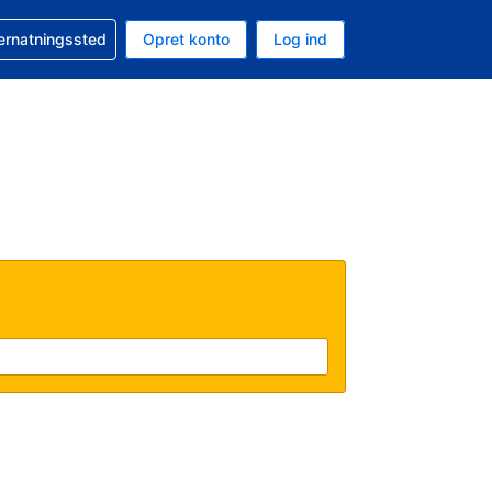
n booking
vernatningssted
Opret konto
Log ind
ta er Danske kroner
nde sprog er Dansk