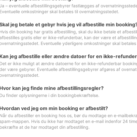
Ja – eventuelle afbestillingsgebyrer fastlægges af overnatningsstedet
Eventuelle omkostninger skal betales til overnatningsstedet.
Skal jeg betale et gebyr hvis jeg vil afbestille min booking
Hvis din booking har gratis afbestilling, skal du ikke betale et afbes
afbestilles gratis eller er ikke-refunderbar, kan der være et afbestill
overnatningsstedet. Eventuelle yderligere omkostninger skal betales 
Kan jeg afbestille eller ændre datoer for en ikke-refunde
Det er ikke muligt at ændre datoerne for en ikke-refunderbar booking
der være gebyrer. Eventuelle afbestillingsgebyrer afgøres af overnatn
overnatningsstedet.
Hvor kan jeg finde mine afbestillingsregler?
Du finder oplysningerne i din bookingbekræftelse.
Hvordan ved jeg om min booking er afbestilt?
Når du afbestiller en booking hos os, bør du modtage en e-mailbekræ
spam-mappen. Hvis du ikke har modtaget en e-mail indenfor 24 time
bekræfte at de har modtaget din afbestilling.