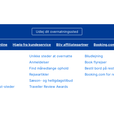
Udlej dit overnatningssted
nline
Hjælp fra kundeservice
Bliv affiliatepartner
Booking.com
Unikke steder at overnatte
Biludlejning
Anmeldelser
Book flyrejser
Find månedlange ophold
Bestil bord på res
Rejseartikler
Booking.com for r
Sæson- og helligdagstilbud
st-steder
Traveller Review Awards