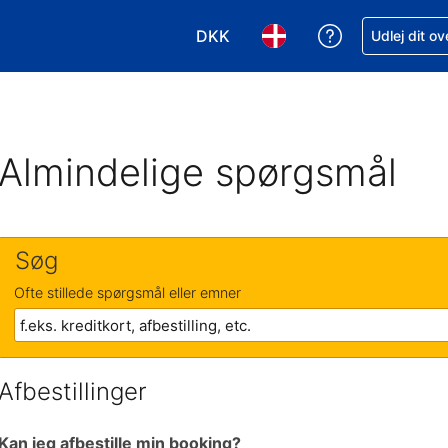
DKK
Få hjælp til e
Udlej dit o
Vælg valuta. Din nuværende valu
Vælg sprog. Dit nuvære
Almindelige spørgsmål
Søg
Ofte stillede spørgsmål eller emner
Afbestillinger
Kan jeg afbestille min booking?