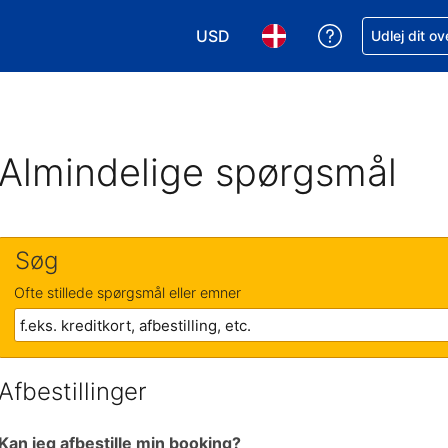
USD
Få hjælp til e
Udlej dit o
Vælg valuta. Din nuværende valu
Vælg sprog. Dit nuvære
Almindelige spørgsmål
Søg
Ofte stillede spørgsmål eller emner
Afbestillinger
Kan jeg afbestille min booking?