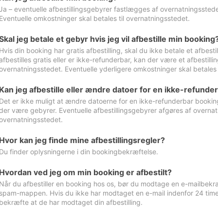
Ja – eventuelle afbestillingsgebyrer fastlægges af overnatningsstedet
Eventuelle omkostninger skal betales til overnatningsstedet.
Skal jeg betale et gebyr hvis jeg vil afbestille min booking
Hvis din booking har gratis afbestilling, skal du ikke betale et afbes
afbestilles gratis eller er ikke-refunderbar, kan der være et afbestill
overnatningsstedet. Eventuelle yderligere omkostninger skal betales 
Kan jeg afbestille eller ændre datoer for en ikke-refunde
Det er ikke muligt at ændre datoerne for en ikke-refunderbar booking
der være gebyrer. Eventuelle afbestillingsgebyrer afgøres af overnatn
overnatningsstedet.
Hvor kan jeg finde mine afbestillingsregler?
Du finder oplysningerne i din bookingbekræftelse.
Hvordan ved jeg om min booking er afbestilt?
Når du afbestiller en booking hos os, bør du modtage en e-mailbekræ
spam-mappen. Hvis du ikke har modtaget en e-mail indenfor 24 time
bekræfte at de har modtaget din afbestilling.