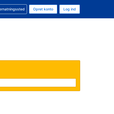
n booking
vernatningssted
Opret konto
Log ind
ta er Amerikanske dollar
nde sprog er Dansk