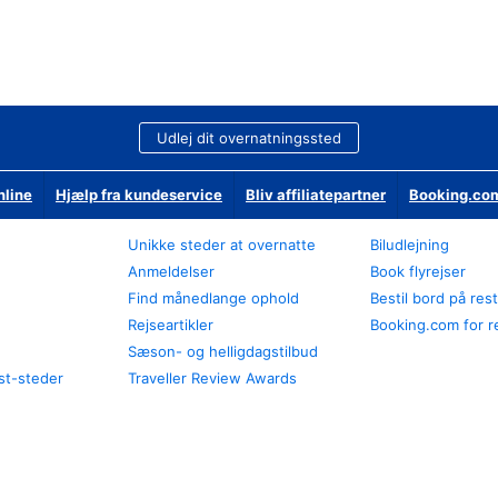
Udlej dit overnatningssted
nline
Hjælp fra kundeservice
Bliv affiliatepartner
Booking.com
Unikke steder at overnatte
Biludlejning
Anmeldelser
Book flyrejser
Find månedlange ophold
Bestil bord på res
Rejseartikler
Booking.com for r
Sæson- og helligdagstilbud
st-steder
Traveller Review Awards