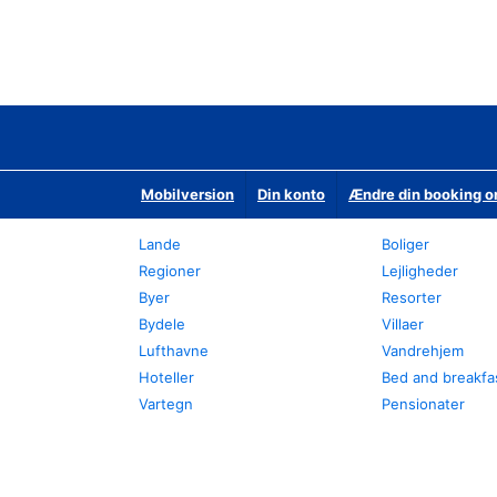
Mobilversion
Din konto
Ændre din booking o
Lande
Boliger
Regioner
Lejligheder
Byer
Resorter
Bydele
Villaer
Lufthavne
Vandrehjem
Hoteller
Bed and breakfa
Vartegn
Pensionater