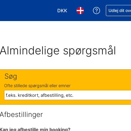
DKK
Få hjælp til e
Udlej dit o
Vælg valuta. Din nuværende valu
Vælg sprog. Dit nuvære
Almindelige spørgsmål
Søg
Ofte stillede spørgsmål eller emner
Afbestillinger
Kan jeg afbestille min booking?