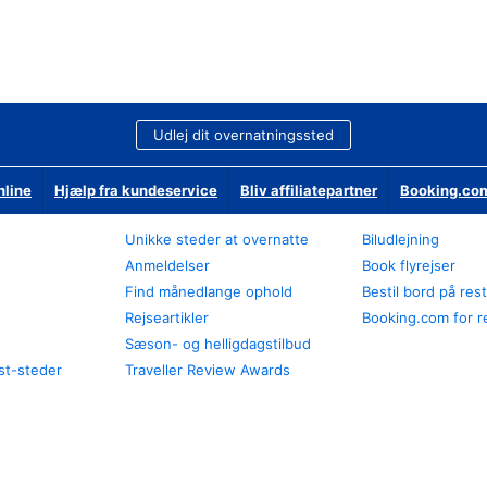
Udlej dit overnatningssted
nline
Hjælp fra kundeservice
Bliv affiliatepartner
Booking.com
Unikke steder at overnatte
Biludlejning
Anmeldelser
Book flyrejser
Find månedlange ophold
Bestil bord på res
Rejseartikler
Booking.com for r
Sæson- og helligdagstilbud
st-steder
Traveller Review Awards