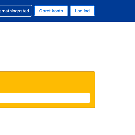
n booking
vernatningssted
Opret konto
Log ind
ta er Danske kroner
nde sprog er Dansk