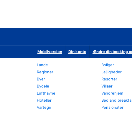
Mobilversion
Din konto
Ændre din booking o
Lande
Boliger
Regioner
Lejligheder
Byer
Resorter
Bydele
Villaer
Lufthavne
Vandrehjem
Hoteller
Bed and breakfa
Vartegn
Pensionater