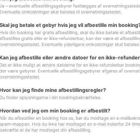
Ja – eventuelle afbestillingsgebyrer fastlægges af overnatningsstedet
Eventuelle omkostninger skal betales til overnatningsstedet.
Skal jeg betale et gebyr hvis jeg vil afbestille min booking
Hvis din booking har gratis afbestilling, skal du ikke betale et afbes
afbestilles gratis eller er ikke-refunderbar, kan der være et afbestill
overnatningsstedet. Eventuelle yderligere omkostninger skal betales 
Kan jeg afbestille eller ændre datoer for en ikke-refunde
Det er ikke muligt at ændre datoerne for en ikke-refunderbar booking
der være gebyrer. Eventuelle afbestillingsgebyrer afgøres af overnatn
overnatningsstedet.
Hvor kan jeg finde mine afbestillingsregler?
Du finder oplysningerne i din bookingbekræftelse.
Hvordan ved jeg om min booking er afbestilt?
Når du afbestiller en booking hos os, bør du modtage en e-mailbekræ
spam-mappen. Hvis du ikke har modtaget en e-mail indenfor 24 time
bekræfte at de har modtaget din afbestilling.