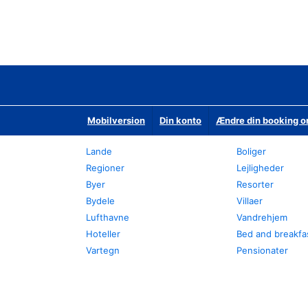
Mobilversion
Din konto
Ændre din booking o
Lande
Boliger
Regioner
Lejligheder
Byer
Resorter
Bydele
Villaer
Lufthavne
Vandrehjem
Hoteller
Bed and breakfa
Vartegn
Pensionater