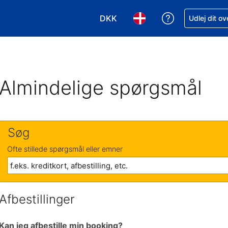
DKK
Få hjælp til e
Udlej dit o
Vælg valuta. Din nuværende valu
Vælg sprog. Dit nuvære
Almindelige spørgsmål
Søg
Ofte stillede spørgsmål eller emner
Afbestillinger
Kan jeg afbestille min booking?