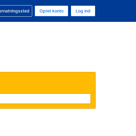
n booking
vernatningssted
Opret konto
Log ind
ta er Danske kroner
nde sprog er Dansk