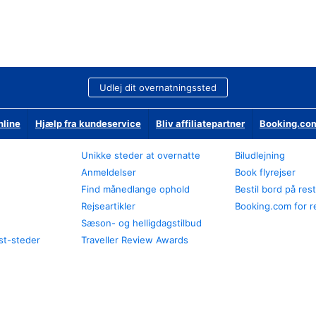
Udlej dit overnatningssted
nline
Hjælp fra kundeservice
Bliv affiliatepartner
Booking.com
Unikke steder at overnatte
Biludlejning
Anmeldelser
Book flyrejser
Find månedlange ophold
Bestil bord på res
Rejseartikler
Booking.com for r
Sæson- og helligdagstilbud
st-steder
Traveller Review Awards