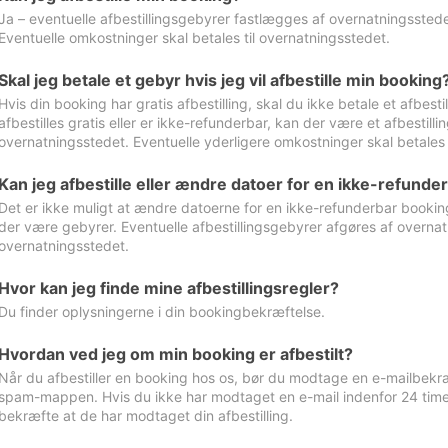
Ja – eventuelle afbestillingsgebyrer fastlægges af overnatningsstedet
Eventuelle omkostninger skal betales til overnatningsstedet.
Skal jeg betale et gebyr hvis jeg vil afbestille min booking
Hvis din booking har gratis afbestilling, skal du ikke betale et afbes
afbestilles gratis eller er ikke-refunderbar, kan der være et afbestill
overnatningsstedet. Eventuelle yderligere omkostninger skal betales 
Kan jeg afbestille eller ændre datoer for en ikke-refunde
Det er ikke muligt at ændre datoerne for en ikke-refunderbar booking
der være gebyrer. Eventuelle afbestillingsgebyrer afgøres af overnatn
overnatningsstedet.
Hvor kan jeg finde mine afbestillingsregler?
Du finder oplysningerne i din bookingbekræftelse.
Hvordan ved jeg om min booking er afbestilt?
Når du afbestiller en booking hos os, bør du modtage en e-mailbekræ
spam-mappen. Hvis du ikke har modtaget en e-mail indenfor 24 time
bekræfte at de har modtaget din afbestilling.