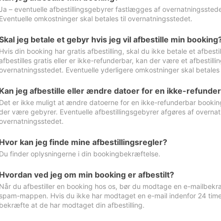
Ja – eventuelle afbestillingsgebyrer fastlægges af overnatningsstedet
Eventuelle omkostninger skal betales til overnatningsstedet.
Skal jeg betale et gebyr hvis jeg vil afbestille min booking
Hvis din booking har gratis afbestilling, skal du ikke betale et afbes
afbestilles gratis eller er ikke-refunderbar, kan der være et afbestill
overnatningsstedet. Eventuelle yderligere omkostninger skal betales 
Kan jeg afbestille eller ændre datoer for en ikke-refunde
Det er ikke muligt at ændre datoerne for en ikke-refunderbar booking
der være gebyrer. Eventuelle afbestillingsgebyrer afgøres af overnatn
overnatningsstedet.
Hvor kan jeg finde mine afbestillingsregler?
Du finder oplysningerne i din bookingbekræftelse.
Hvordan ved jeg om min booking er afbestilt?
Når du afbestiller en booking hos os, bør du modtage en e-mailbekræ
spam-mappen. Hvis du ikke har modtaget en e-mail indenfor 24 time
bekræfte at de har modtaget din afbestilling.