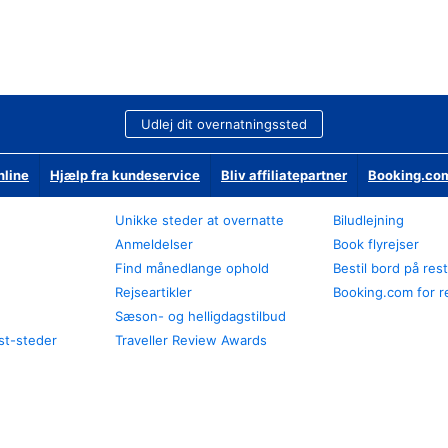
Udlej dit overnatningssted
nline
Hjælp fra kundeservice
Bliv affiliatepartner
Booking.com
Unikke steder at overnatte
Biludlejning
Anmeldelser
Book flyrejser
Find månedlange ophold
Bestil bord på res
Rejseartikler
Booking.com for r
Sæson- og helligdagstilbud
st-steder
Traveller Review Awards