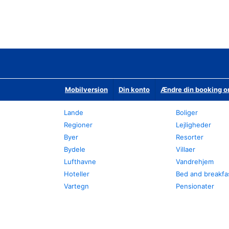
Mobilversion
Din konto
Ændre din booking o
Lande
Boliger
Regioner
Lejligheder
Byer
Resorter
Bydele
Villaer
Lufthavne
Vandrehjem
Hoteller
Bed and breakfa
Vartegn
Pensionater