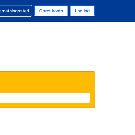
n booking
vernatningssted
Opret konto
Log ind
ta er Amerikanske dollar
nde sprog er Dansk