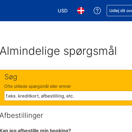
USD
Få hjælp til e
Udlej dit o
Vælg valuta. Din nuværende valu
Vælg sprog. Dit nuvære
Almindelige spørgsmål
Søg
Ofte stillede spørgsmål eller emner
Afbestillinger
Kan jeg afbestille min booking?