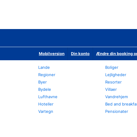
Mobilversion
Din konto
Ændre din booking o
Lande
Boliger
Regioner
Lejligheder
Byer
Resorter
Bydele
Villaer
Lufthavne
Vandrehjem
Hoteller
Bed and breakfa
Vartegn
Pensionater