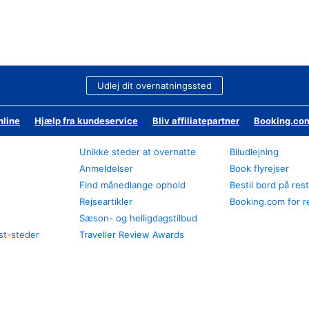
Udlej dit overnatningssted
nline
Hjælp fra kundeservice
Bliv affiliatepartner
Booking.com
Unikke steder at overnatte
Biludlejning
Anmeldelser
Book flyrejser
Find månedlange ophold
Bestil bord på res
Rejseartikler
Booking.com for r
Sæson- og helligdagstilbud
st-steder
Traveller Review Awards