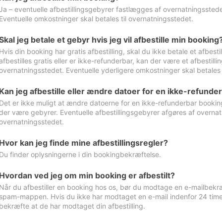
Ja – eventuelle afbestillingsgebyrer fastlægges af overnatningsstedet
Eventuelle omkostninger skal betales til overnatningsstedet.
Skal jeg betale et gebyr hvis jeg vil afbestille min booking
Hvis din booking har gratis afbestilling, skal du ikke betale et afbes
afbestilles gratis eller er ikke-refunderbar, kan der være et afbestill
overnatningsstedet. Eventuelle yderligere omkostninger skal betales 
Kan jeg afbestille eller ændre datoer for en ikke-refunde
Det er ikke muligt at ændre datoerne for en ikke-refunderbar booking
der være gebyrer. Eventuelle afbestillingsgebyrer afgøres af overnatn
overnatningsstedet.
Hvor kan jeg finde mine afbestillingsregler?
Du finder oplysningerne i din bookingbekræftelse.
Hvordan ved jeg om min booking er afbestilt?
Når du afbestiller en booking hos os, bør du modtage en e-mailbekræ
spam-mappen. Hvis du ikke har modtaget en e-mail indenfor 24 time
bekræfte at de har modtaget din afbestilling.