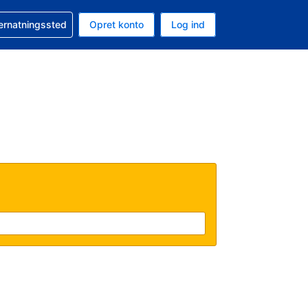
n booking
vernatningssted
Opret konto
Log ind
ta er Danske kroner
nde sprog er Dansk