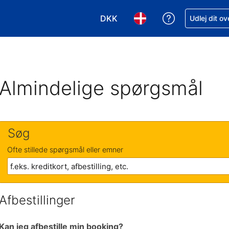
DKK
Få hjælp til e
Udlej dit o
Vælg valuta. Din nuværende valu
Vælg sprog. Dit nuvære
Almindelige spørgsmål
Søg
Ofte stillede spørgsmål eller emner
Afbestillinger
Kan jeg afbestille min booking?