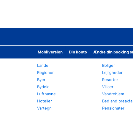
Mobilversion
Din konto
Ændre din booking o
Lande
Boliger
Regioner
Lejligheder
Byer
Resorter
Bydele
Villaer
Lufthavne
Vandrehjem
Hoteller
Bed and breakfa
Vartegn
Pensionater