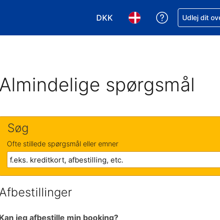
DKK
Få hjælp til e
Udlej dit o
Vælg valuta. Din nuværende valu
Vælg sprog. Dit nuvære
Almindelige spørgsmål
Søg
Ofte stillede spørgsmål eller emner
Afbestillinger
Kan jeg afbestille min booking?