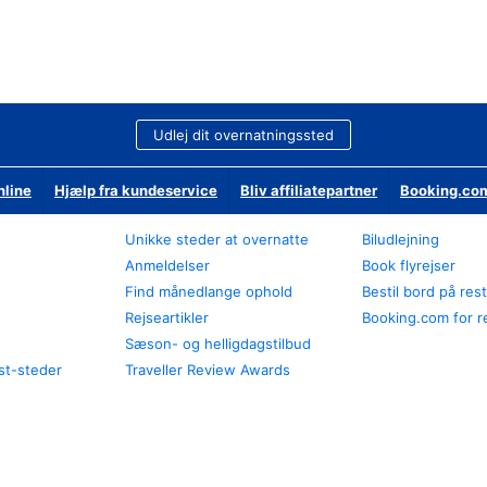
Udlej dit overnatningssted
nline
Hjælp fra kundeservice
Bliv affiliatepartner
Booking.com
Unikke steder at overnatte
Biludlejning
Anmeldelser
Book flyrejser
Find månedlange ophold
Bestil bord på res
Rejseartikler
Booking.com for r
Sæson- og helligdagstilbud
st-steder
Traveller Review Awards