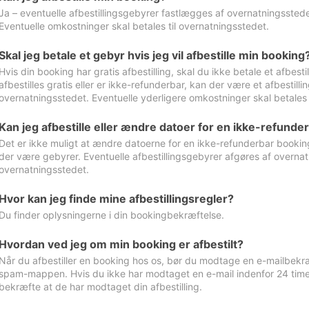
Ja – eventuelle afbestillingsgebyrer fastlægges af overnatningsstedet
Eventuelle omkostninger skal betales til overnatningsstedet.
Skal jeg betale et gebyr hvis jeg vil afbestille min booking
Hvis din booking har gratis afbestilling, skal du ikke betale et afbes
afbestilles gratis eller er ikke-refunderbar, kan der være et afbestill
overnatningsstedet. Eventuelle yderligere omkostninger skal betales 
Kan jeg afbestille eller ændre datoer for en ikke-refunde
Det er ikke muligt at ændre datoerne for en ikke-refunderbar booking
der være gebyrer. Eventuelle afbestillingsgebyrer afgøres af overnatn
overnatningsstedet.
Hvor kan jeg finde mine afbestillingsregler?
Du finder oplysningerne i din bookingbekræftelse.
Hvordan ved jeg om min booking er afbestilt?
Når du afbestiller en booking hos os, bør du modtage en e-mailbekræ
spam-mappen. Hvis du ikke har modtaget en e-mail indenfor 24 time
bekræfte at de har modtaget din afbestilling.