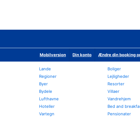
Mobilversion
Din konto
Ændre din booking o
Lande
Boliger
Regioner
Lejligheder
Byer
Resorter
Bydele
Villaer
Lufthavne
Vandrehjem
Hoteller
Bed and breakfa
Vartegn
Pensionater