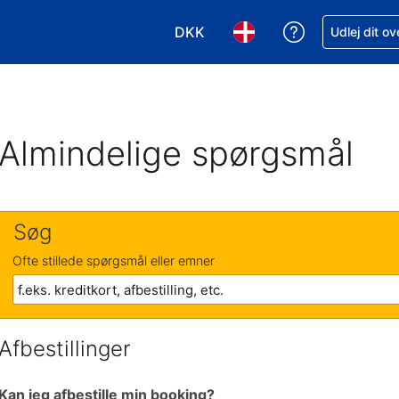
DKK
Få hjælp til e
Udlej dit o
Vælg valuta. Din nuværende valu
Vælg sprog. Dit nuvære
Almindelige spørgsmål
Søg
Ofte stillede spørgsmål eller emner
Afbestillinger
Kan jeg afbestille min booking?