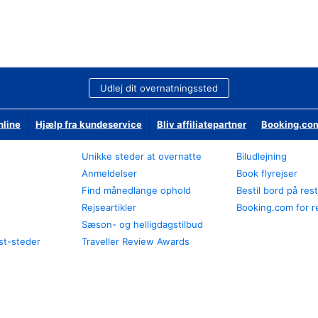
Udlej dit overnatningssted
nline
Hjælp fra kundeservice
Bliv affiliatepartner
Booking.com
Unikke steder at overnatte
Biludlejning
Anmeldelser
Book flyrejser
Find månedlange ophold
Bestil bord på res
Rejseartikler
Booking.com for r
Sæson- og helligdagstilbud
st-steder
Traveller Review Awards