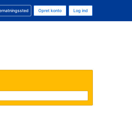
n booking
vernatningssted
Opret konto
Log ind
ta er Danske kroner
nde sprog er Dansk