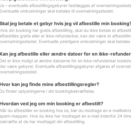
Ja – eventuelle afbestillingsgebyrer fastlægges af overnatningsstedet
Eventuelle omkostninger skal betales til overnatningsstedet.
Skal jeg betale et gebyr hvis jeg vil afbestille min booking
Hvis din booking har gratis afbestilling, skal du ikke betale et afbes
afbestilles gratis eller er ikke-refunderbar, kan der være et afbestill
overnatningsstedet. Eventuelle yderligere omkostninger skal betales 
Kan jeg afbestille eller ændre datoer for en ikke-refunde
Det er ikke muligt at ændre datoerne for en ikke-refunderbar booking
der være gebyrer. Eventuelle afbestillingsgebyrer afgøres af overnatn
overnatningsstedet.
Hvor kan jeg finde mine afbestillingsregler?
Du finder oplysningerne i din bookingbekræftelse.
Hvordan ved jeg om min booking er afbestilt?
Når du afbestiller en booking hos os, bør du modtage en e-mailbekræ
spam-mappen. Hvis du ikke har modtaget en e-mail indenfor 24 time
bekræfte at de har modtaget din afbestilling.