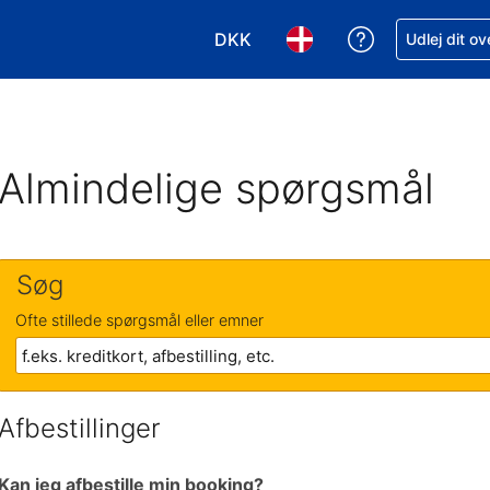
DKK
Få hjælp til e
Udlej dit o
Vælg valuta. Din nuværende valu
Vælg sprog. Dit nuvære
Almindelige spørgsmål
Søg
Ofte stillede spørgsmål eller emner
Afbestillinger
Kan jeg afbestille min booking?