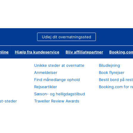
Udlej dit overnatningssted
nline
Hjælp fra kundeservice
Bliv affiliatepartner
Booking.com
Unikke steder at overnatte
Biludlejning
Anmeldelser
Book flyrejser
Find månedlange ophold
Bestil bord på res
Rejseartikler
Booking.com for r
Sæson- og helligdagstilbud
st-steder
Traveller Review Awards