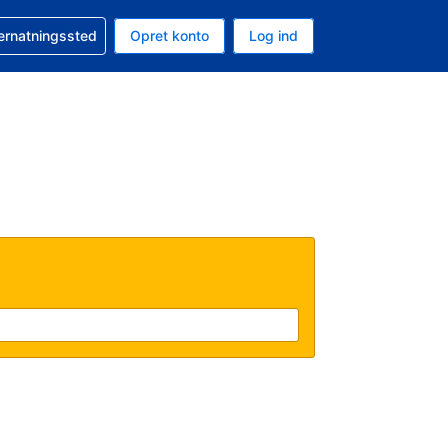
n booking
vernatningssted
Opret konto
Log ind
ta er Danske kroner
nde sprog er Dansk