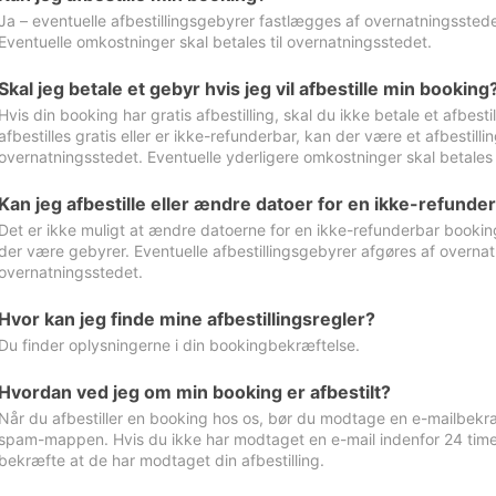
Ja – eventuelle afbestillingsgebyrer fastlægges af overnatningsstedet
Eventuelle omkostninger skal betales til overnatningsstedet.
Skal jeg betale et gebyr hvis jeg vil afbestille min booking
Hvis din booking har gratis afbestilling, skal du ikke betale et afbes
afbestilles gratis eller er ikke-refunderbar, kan der være et afbestill
overnatningsstedet. Eventuelle yderligere omkostninger skal betales 
Kan jeg afbestille eller ændre datoer for en ikke-refunde
Det er ikke muligt at ændre datoerne for en ikke-refunderbar booking
der være gebyrer. Eventuelle afbestillingsgebyrer afgøres af overnatn
overnatningsstedet.
Hvor kan jeg finde mine afbestillingsregler?
Du finder oplysningerne i din bookingbekræftelse.
Hvordan ved jeg om min booking er afbestilt?
Når du afbestiller en booking hos os, bør du modtage en e-mailbekræ
spam-mappen. Hvis du ikke har modtaget en e-mail indenfor 24 time
bekræfte at de har modtaget din afbestilling.