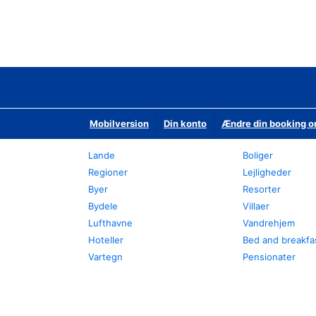
Mobilversion
Din konto
Ændre din booking o
Lande
Boliger
Regioner
Lejligheder
Byer
Resorter
Bydele
Villaer
Lufthavne
Vandrehjem
Hoteller
Bed and breakfa
Vartegn
Pensionater