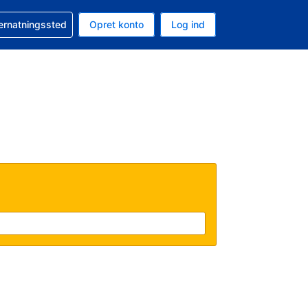
n booking
vernatningssted
Opret konto
Log ind
ta er Danske kroner
nde sprog er Dansk