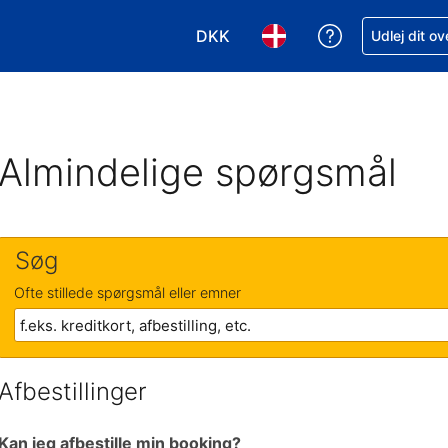
DKK
Få hjælp til e
Udlej dit o
Vælg valuta. Din nuværende valu
Vælg sprog. Dit nuvære
Almindelige spørgsmål
Søg
Ofte stillede spørgsmål eller emner
Afbestillinger
Kan jeg afbestille min booking?