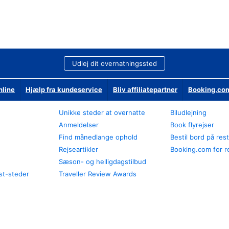
Udlej dit overnatningssted
nline
Hjælp fra kundeservice
Bliv affiliatepartner
Booking.com
Unikke steder at overnatte
Biludlejning
Anmeldelser
Book flyrejser
Find månedlange ophold
Bestil bord på res
Rejseartikler
Booking.com for r
Sæson- og helligdagstilbud
st-steder
Traveller Review Awards