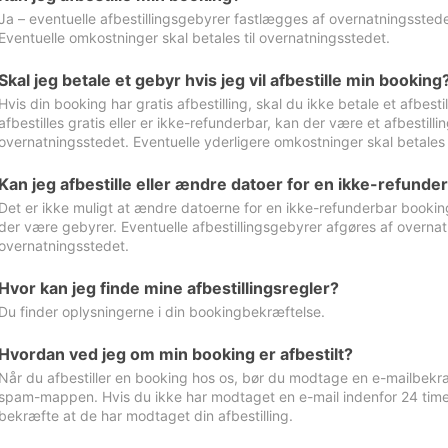
Ja – eventuelle afbestillingsgebyrer fastlægges af overnatningsstedet
Eventuelle omkostninger skal betales til overnatningsstedet.
Skal jeg betale et gebyr hvis jeg vil afbestille min booking
Hvis din booking har gratis afbestilling, skal du ikke betale et afbes
afbestilles gratis eller er ikke-refunderbar, kan der være et afbestill
overnatningsstedet. Eventuelle yderligere omkostninger skal betales 
Kan jeg afbestille eller ændre datoer for en ikke-refunde
Det er ikke muligt at ændre datoerne for en ikke-refunderbar booking
der være gebyrer. Eventuelle afbestillingsgebyrer afgøres af overnatn
overnatningsstedet.
Hvor kan jeg finde mine afbestillingsregler?
Du finder oplysningerne i din bookingbekræftelse.
Hvordan ved jeg om min booking er afbestilt?
Når du afbestiller en booking hos os, bør du modtage en e-mailbekræ
spam-mappen. Hvis du ikke har modtaget en e-mail indenfor 24 time
bekræfte at de har modtaget din afbestilling.