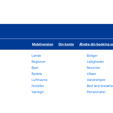
Mobilversion
Din konto
Ændre din booking o
Lande
Boliger
Regioner
Lejligheder
Byer
Resorter
Bydele
Villaer
Lufthavne
Vandrehjem
Hoteller
Bed and breakfa
Vartegn
Pensionater