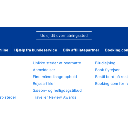
Udlej dit overnatningssted
nline
Hjælp fra kundeservice
Bliv affiliatepartner
Booking.com
Unikke steder at overnatte
Biludlejning
Anmeldelser
Book flyrejser
Find månedlange ophold
Bestil bord på res
Rejseartikler
Booking.com for r
Sæson- og helligdagstilbud
st-steder
Traveller Review Awards