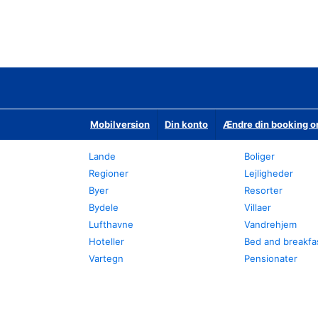
Mobilversion
Din konto
Ændre din booking o
Lande
Boliger
Regioner
Lejligheder
Byer
Resorter
Bydele
Villaer
Lufthavne
Vandrehjem
Hoteller
Bed and breakfa
Vartegn
Pensionater