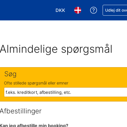
DKK
Få hjælp til e
Udlej dit o
Vælg valuta. Din nuværende valu
Vælg sprog. Dit nuvære
Almindelige spørgsmål
Søg
Ofte stillede spørgsmål eller emner
Afbestillinger
Kan jeg afbestille min booking?