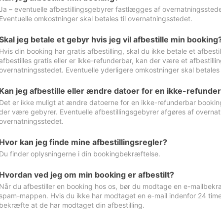
Ja – eventuelle afbestillingsgebyrer fastlægges af overnatningsstedet
Eventuelle omkostninger skal betales til overnatningsstedet.
Skal jeg betale et gebyr hvis jeg vil afbestille min booking
Hvis din booking har gratis afbestilling, skal du ikke betale et afbes
afbestilles gratis eller er ikke-refunderbar, kan der være et afbestill
overnatningsstedet. Eventuelle yderligere omkostninger skal betales 
Kan jeg afbestille eller ændre datoer for en ikke-refunde
Det er ikke muligt at ændre datoerne for en ikke-refunderbar booking
der være gebyrer. Eventuelle afbestillingsgebyrer afgøres af overnatn
overnatningsstedet.
Hvor kan jeg finde mine afbestillingsregler?
Du finder oplysningerne i din bookingbekræftelse.
Hvordan ved jeg om min booking er afbestilt?
Når du afbestiller en booking hos os, bør du modtage en e-mailbekræ
spam-mappen. Hvis du ikke har modtaget en e-mail indenfor 24 time
bekræfte at de har modtaget din afbestilling.