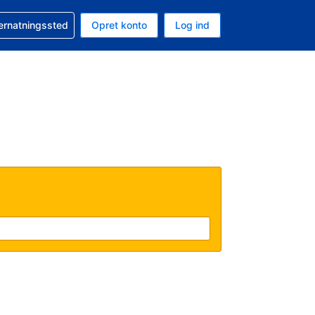
n booking
vernatningssted
Opret konto
Log ind
ta er Danske kroner
nde sprog er Dansk