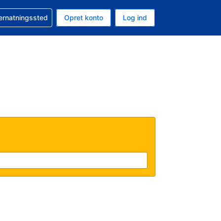
n booking
vernatningssted
Opret konto
Log ind
ta er Danske kroner
nde sprog er Dansk