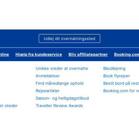
Udlej dit overnatningssted
nline
Hjælp fra kundeservice
Bliv affiliatepartner
Booking.com
Unikke steder at overnatte
Biludlejning
Anmeldelser
Book flyrejser
Find månedlange ophold
Bestil bord på res
Rejseartikler
Booking.com for r
Sæson- og helligdagstilbud
st-steder
Traveller Review Awards