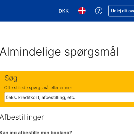
DKK
Få hjælp til e
Udlej dit o
Vælg valuta. Din nuværende valu
Vælg sprog. Dit nuvære
Almindelige spørgsmål
Søg
Ofte stillede spørgsmål eller emner
Afbestillinger
Kan jeg afbestille min booking?