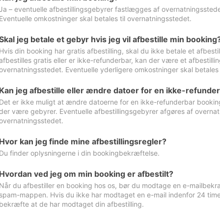
Ja – eventuelle afbestillingsgebyrer fastlægges af overnatningsstedet
Eventuelle omkostninger skal betales til overnatningsstedet.
Skal jeg betale et gebyr hvis jeg vil afbestille min booking
Hvis din booking har gratis afbestilling, skal du ikke betale et afbes
afbestilles gratis eller er ikke-refunderbar, kan der være et afbestill
overnatningsstedet. Eventuelle yderligere omkostninger skal betales 
Kan jeg afbestille eller ændre datoer for en ikke-refunde
Det er ikke muligt at ændre datoerne for en ikke-refunderbar booking
der være gebyrer. Eventuelle afbestillingsgebyrer afgøres af overnatn
overnatningsstedet.
Hvor kan jeg finde mine afbestillingsregler?
Du finder oplysningerne i din bookingbekræftelse.
Hvordan ved jeg om min booking er afbestilt?
Når du afbestiller en booking hos os, bør du modtage en e-mailbekræ
spam-mappen. Hvis du ikke har modtaget en e-mail indenfor 24 time
bekræfte at de har modtaget din afbestilling.