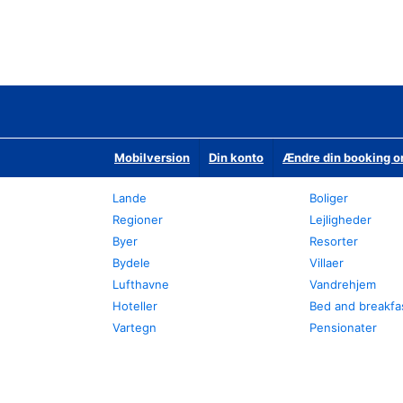
Mobilversion
Din konto
Ændre din booking o
Lande
Boliger
Regioner
Lejligheder
Byer
Resorter
Bydele
Villaer
Lufthavne
Vandrehjem
Hoteller
Bed and breakfa
Vartegn
Pensionater