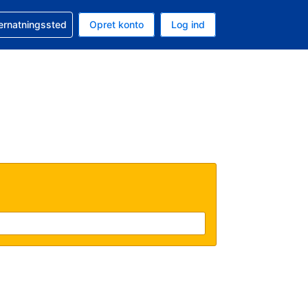
n booking
vernatningssted
Opret konto
Log ind
ta er Amerikanske dollar
nde sprog er Dansk