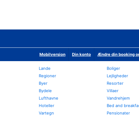
Mobilversion
Din konto
Ændre din booking o
Lande
Boliger
Regioner
Lejligheder
Byer
Resorter
Bydele
Villaer
Lufthavne
Vandrehjem
Hoteller
Bed and breakfa
Vartegn
Pensionater