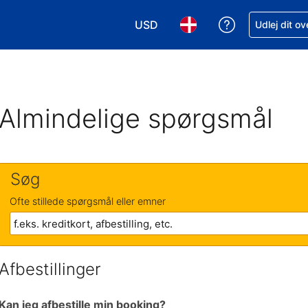
USD
Få hjælp til e
Udlej dit o
Vælg valuta. Din nuværende valu
Vælg sprog. Dit nuvære
Almindelige spørgsmål
Søg
Ofte stillede spørgsmål eller emner
Afbestillinger
Kan jeg afbestille min booking?