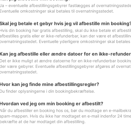
Ja – eventuelle afbestillingsgebyrer fastlægges af overnatningsstedet
Eventuelle omkostninger skal betales til overnatningsstedet.
Skal jeg betale et gebyr hvis jeg vil afbestille min booking
Hvis din booking har gratis afbestilling, skal du ikke betale et afbes
afbestilles gratis eller er ikke-refunderbar, kan der være et afbestill
overnatningsstedet. Eventuelle yderligere omkostninger skal betales 
Kan jeg afbestille eller ændre datoer for en ikke-refunde
Det er ikke muligt at ændre datoerne for en ikke-refunderbar booking
der være gebyrer. Eventuelle afbestillingsgebyrer afgøres af overnatn
overnatningsstedet.
Hvor kan jeg finde mine afbestillingsregler?
Du finder oplysningerne i din bookingbekræftelse.
Hvordan ved jeg om min booking er afbestilt?
Når du afbestiller en booking hos os, bør du modtage en e-mailbekræ
spam-mappen. Hvis du ikke har modtaget en e-mail indenfor 24 time
bekræfte at de har modtaget din afbestilling.