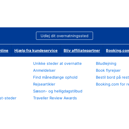
Udlej dit overnatningssted
nline
Hjælp fra kundeservice
Bliv affiliatepartner
Booking.com
Unikke steder at overnatte
Biludlejning
Anmeldelser
Book flyrejser
Find månedlange ophold
Bestil bord på res
Rejseartikler
Booking.com for r
Sæson- og helligdagstilbud
st-steder
Traveller Review Awards