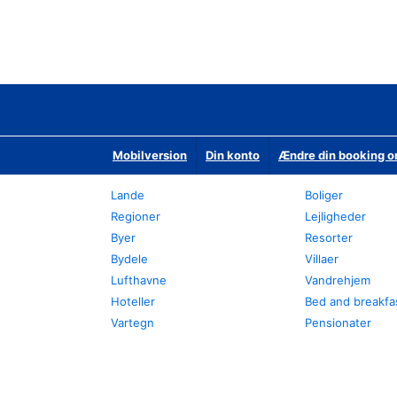
Mobilversion
Din konto
Ændre din booking o
Lande
Boliger
Regioner
Lejligheder
Byer
Resorter
Bydele
Villaer
Lufthavne
Vandrehjem
Hoteller
Bed and breakfa
Vartegn
Pensionater