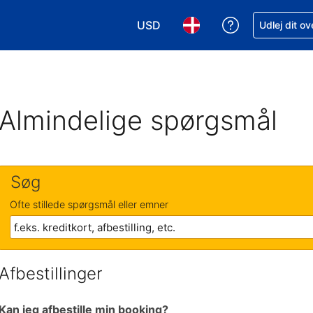
USD
Få hjælp til e
Udlej dit o
Vælg valuta. Din nuværende valu
Vælg sprog. Dit nuvære
Almindelige spørgsmål
Søg
Ofte stillede spørgsmål eller emner
Afbestillinger
Kan jeg afbestille min booking?