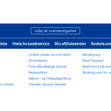
Udlej dit overnatningssted
nline
Hjælp fra kundeservice
Bliv affiliatepartner
Booking.com
Unikke steder at overnatte
Biludlejning
Anmeldelser
Book flyrejser
Find månedlange ophold
Bestil bord på res
Rejseartikler
Booking.com for r
Sæson- og helligdagstilbud
st-steder
Traveller Review Awards