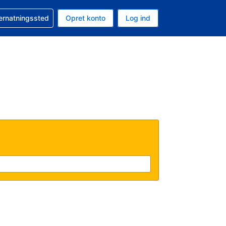
n booking
vernatningssted
Opret konto
Log ind
ta er Amerikanske dollar
nde sprog er Dansk