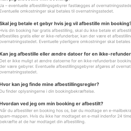
Ja – eventuelle afbestillingsgebyrer fastlægges af overnatningsstedet
Eventuelle omkostninger skal betales til overnatningsstedet.
Skal jeg betale et gebyr hvis jeg vil afbestille min booking
Hvis din booking har gratis afbestilling, skal du ikke betale et afbes
afbestilles gratis eller er ikke-refunderbar, kan der være et afbestill
overnatningsstedet. Eventuelle yderligere omkostninger skal betales 
Kan jeg afbestille eller ændre datoer for en ikke-refunde
Det er ikke muligt at ændre datoerne for en ikke-refunderbar booking
der være gebyrer. Eventuelle afbestillingsgebyrer afgøres af overnatn
overnatningsstedet.
Hvor kan jeg finde mine afbestillingsregler?
Du finder oplysningerne i din bookingbekræftelse.
Hvordan ved jeg om min booking er afbestilt?
Når du afbestiller en booking hos os, bør du modtage en e-mailbekræ
spam-mappen. Hvis du ikke har modtaget en e-mail indenfor 24 time
bekræfte at de har modtaget din afbestilling.