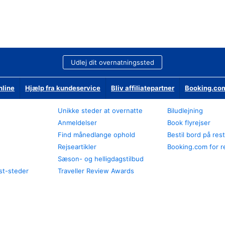
Udlej dit overnatningssted
nline
Hjælp fra kundeservice
Bliv affiliatepartner
Booking.com
Unikke steder at overnatte
Biludlejning
Anmeldelser
Book flyrejser
Find månedlange ophold
Bestil bord på res
Rejseartikler
Booking.com for r
Sæson- og helligdagstilbud
st-steder
Traveller Review Awards