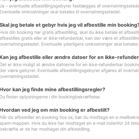
Ja – eventuelle afbestillingsgebyrer fastlægges af overnatningsstedet
Eventuelle omkostninger skal betales til overnatningsstedet.
Skal jeg betale et gebyr hvis jeg vil afbestille min booking
Hvis din booking har gratis afbestilling, skal du ikke betale et afbes
afbestilles gratis eller er ikke-refunderbar, kan der være et afbestill
overnatningsstedet. Eventuelle yderligere omkostninger skal betales 
Kan jeg afbestille eller ændre datoer for en ikke-refunde
Det er ikke muligt at ændre datoerne for en ikke-refunderbar booking
der være gebyrer. Eventuelle afbestillingsgebyrer afgøres af overnatn
overnatningsstedet.
Hvor kan jeg finde mine afbestillingsregler?
Du finder oplysningerne i din bookingbekræftelse.
Hvordan ved jeg om min booking er afbestilt?
Når du afbestiller en booking hos os, bør du modtage en e-mailbekræ
spam-mappen. Hvis du ikke har modtaget en e-mail indenfor 24 time
bekræfte at de har modtaget din afbestilling.