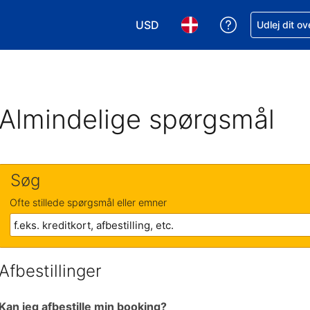
USD
Få hjælp til e
Udlej dit o
Vælg valuta. Din nuværende valu
Vælg sprog. Dit nuvære
Almindelige spørgsmål
Søg
Ofte stillede spørgsmål eller emner
Afbestillinger
Kan jeg afbestille min booking?