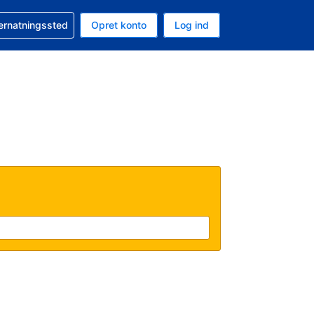
n booking
vernatningssted
Opret konto
Log ind
ta er Amerikanske dollar
nde sprog er Dansk