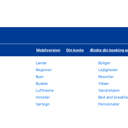
Mobilversion
Din konto
Ændre din booking o
Lande
Boliger
Regioner
Lejligheder
Byer
Resorter
Bydele
Villaer
Lufthavne
Vandrehjem
Hoteller
Bed and breakfa
Vartegn
Pensionater