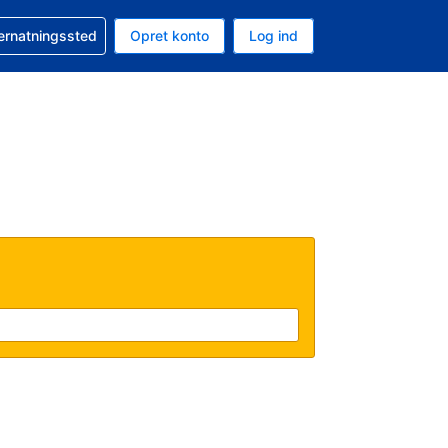
n booking
vernatningssted
Opret konto
Log ind
ta er Amerikanske dollar
nde sprog er Dansk