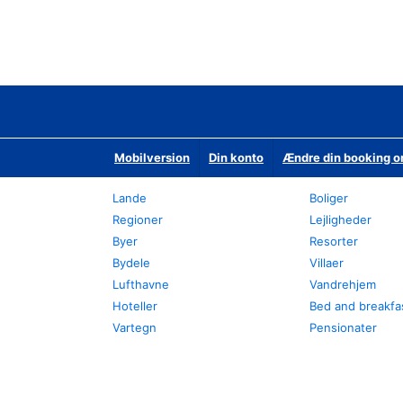
Mobilversion
Din konto
Ændre din booking o
Lande
Boliger
Regioner
Lejligheder
Byer
Resorter
Bydele
Villaer
Lufthavne
Vandrehjem
Hoteller
Bed and breakfa
Vartegn
Pensionater