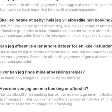
Ja – eventuelle afbestillingsgebyrer fastlægges af overnatningsstedet
Eventuelle omkostninger skal betales til overnatningsstedet.
Skal jeg betale et gebyr hvis jeg vil afbestille min booking
Hvis din booking har gratis afbestilling, skal du ikke betale et afbes
afbestilles gratis eller er ikke-refunderbar, kan der være et afbestill
overnatningsstedet. Eventuelle yderligere omkostninger skal betales 
Kan jeg afbestille eller ændre datoer for en ikke-refunde
Det er ikke muligt at ændre datoerne for en ikke-refunderbar booking
der være gebyrer. Eventuelle afbestillingsgebyrer afgøres af overnatn
overnatningsstedet.
Hvor kan jeg finde mine afbestillingsregler?
Du finder oplysningerne i din bookingbekræftelse.
Hvordan ved jeg om min booking er afbestilt?
Når du afbestiller en booking hos os, bør du modtage en e-mailbekræ
spam-mappen. Hvis du ikke har modtaget en e-mail indenfor 24 time
bekræfte at de har modtaget din afbestilling.