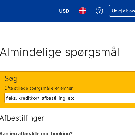
USD
Få hjælp til e
Udlej dit o
Vælg valuta. Din nuværende valu
Vælg sprog. Dit nuvære
Almindelige spørgsmål
Søg
Ofte stillede spørgsmål eller emner
Afbestillinger
Kan jeg afbestille min booking?