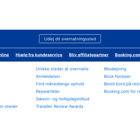
Udlej dit overnatningssted
nline
Hjælp fra kundeservice
Bliv affiliatepartner
Booking.com
Unikke steder at overnatte
Biludlejning
Anmeldelser
Book flyrejser
Find månedlange ophold
Bestil bord på res
Rejseartikler
Booking.com for r
Sæson- og helligdagstilbud
st-steder
Traveller Review Awards