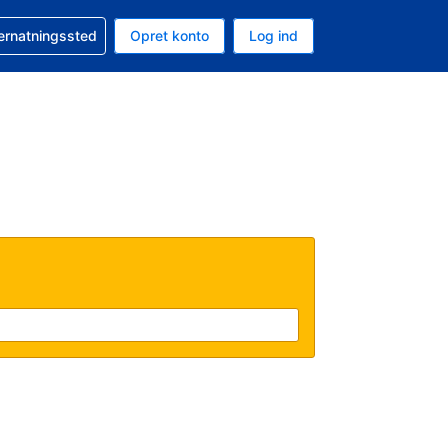
n booking
vernatningssted
Opret konto
Log ind
ta er Danske kroner
nde sprog er Dansk