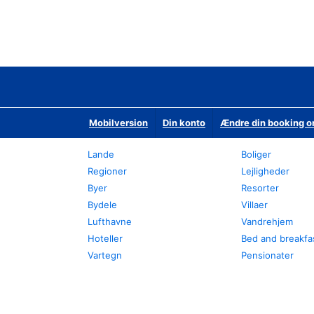
Mobilversion
Din konto
Ændre din booking o
Lande
Boliger
Regioner
Lejligheder
Byer
Resorter
Bydele
Villaer
Lufthavne
Vandrehjem
Hoteller
Bed and breakfa
Vartegn
Pensionater