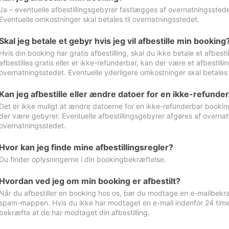
Ja – eventuelle afbestillingsgebyrer fastlægges af overnatningsstedet
Eventuelle omkostninger skal betales til overnatningsstedet.
Skal jeg betale et gebyr hvis jeg vil afbestille min booking
Hvis din booking har gratis afbestilling, skal du ikke betale et afbes
afbestilles gratis eller er ikke-refunderbar, kan der være et afbestill
overnatningsstedet. Eventuelle yderligere omkostninger skal betales 
Kan jeg afbestille eller ændre datoer for en ikke-refunde
Det er ikke muligt at ændre datoerne for en ikke-refunderbar booking
der være gebyrer. Eventuelle afbestillingsgebyrer afgøres af overnatn
overnatningsstedet.
Hvor kan jeg finde mine afbestillingsregler?
Du finder oplysningerne i din bookingbekræftelse.
Hvordan ved jeg om min booking er afbestilt?
Når du afbestiller en booking hos os, bør du modtage en e-mailbekræ
spam-mappen. Hvis du ikke har modtaget en e-mail indenfor 24 time
bekræfte at de har modtaget din afbestilling.