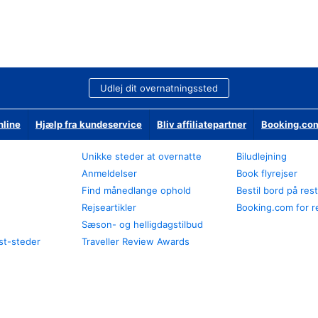
Udlej dit overnatningssted
nline
Hjælp fra kundeservice
Bliv affiliatepartner
Booking.com
Unikke steder at overnatte
Biludlejning
Anmeldelser
Book flyrejser
Find månedlange ophold
Bestil bord på res
Rejseartikler
Booking.com for r
Sæson- og helligdagstilbud
st-steder
Traveller Review Awards