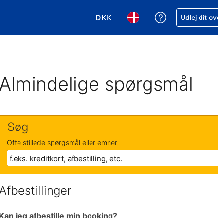
DKK
Få hjælp til e
Udlej dit o
Vælg valuta. Din nuværende valu
Vælg sprog. Dit nuvære
Almindelige spørgsmål
Søg
Ofte stillede spørgsmål eller emner
Afbestillinger
Kan jeg afbestille min booking?