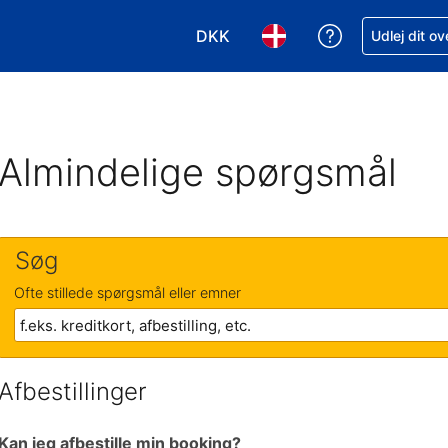
DKK
Få hjælp til e
Udlej dit o
Vælg valuta. Din nuværende valu
Vælg sprog. Dit nuvære
Almindelige spørgsmål
Søg
Ofte stillede spørgsmål eller emner
Afbestillinger
Kan jeg afbestille min booking?