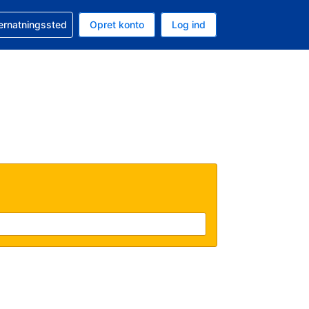
n booking
vernatningssted
Opret konto
Log ind
ta er Danske kroner
nde sprog er Dansk