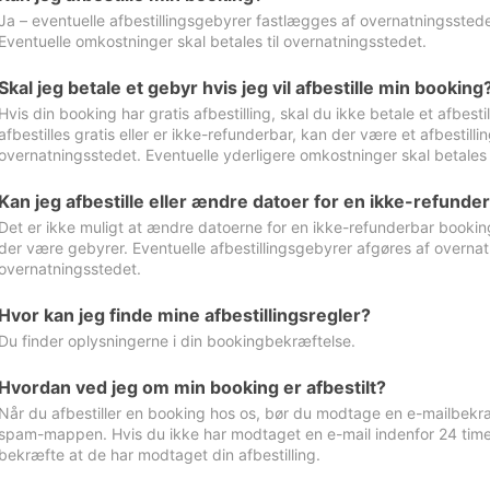
Ja – eventuelle afbestillingsgebyrer fastlægges af overnatningsstedet
Eventuelle omkostninger skal betales til overnatningsstedet.
Skal jeg betale et gebyr hvis jeg vil afbestille min booking
Hvis din booking har gratis afbestilling, skal du ikke betale et afbes
afbestilles gratis eller er ikke-refunderbar, kan der være et afbestill
overnatningsstedet. Eventuelle yderligere omkostninger skal betales 
Kan jeg afbestille eller ændre datoer for en ikke-refunde
Det er ikke muligt at ændre datoerne for en ikke-refunderbar booking
der være gebyrer. Eventuelle afbestillingsgebyrer afgøres af overnatn
overnatningsstedet.
Hvor kan jeg finde mine afbestillingsregler?
Du finder oplysningerne i din bookingbekræftelse.
Hvordan ved jeg om min booking er afbestilt?
Når du afbestiller en booking hos os, bør du modtage en e-mailbekræ
spam-mappen. Hvis du ikke har modtaget en e-mail indenfor 24 time
bekræfte at de har modtaget din afbestilling.