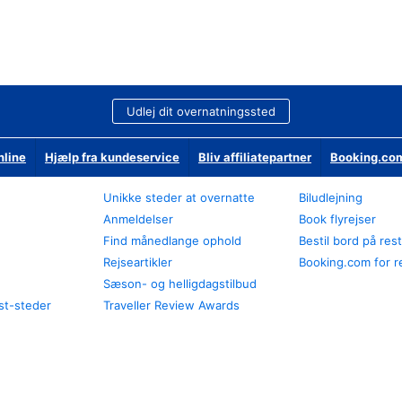
Udlej dit overnatningssted
nline
Hjælp fra kundeservice
Bliv affiliatepartner
Booking.com
Unikke steder at overnatte
Biludlejning
Anmeldelser
Book flyrejser
Find månedlange ophold
Bestil bord på res
Rejseartikler
Booking.com for r
Sæson- og helligdagstilbud
st-steder
Traveller Review Awards