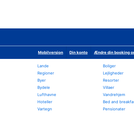
Mobilversion
Din konto
Ændre din booking o
Lande
Boliger
Regioner
Lejligheder
Byer
Resorter
Bydele
Villaer
Lufthavne
Vandrehjem
Hoteller
Bed and breakfa
Vartegn
Pensionater