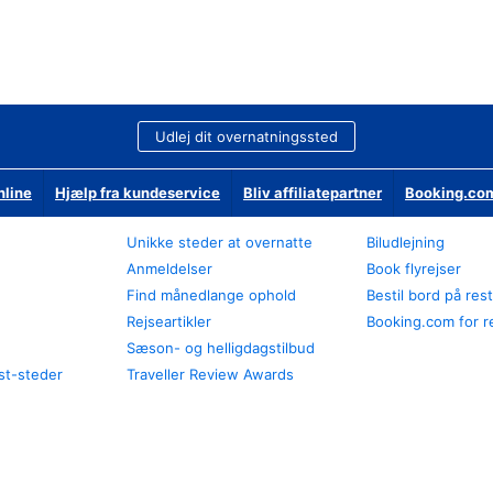
Udlej dit overnatningssted
nline
Hjælp fra kundeservice
Bliv affiliatepartner
Booking.com
Unikke steder at overnatte
Biludlejning
Anmeldelser
Book flyrejser
Find månedlange ophold
Bestil bord på res
Rejseartikler
Booking.com for r
Sæson- og helligdagstilbud
st-steder
Traveller Review Awards