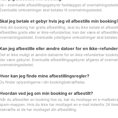
Ja – eventuelle afbestillingsgebyrer fastlægges af overnatningsstedet
Eventuelle omkostninger skal betales til overnatningsstedet.
Skal jeg betale et gebyr hvis jeg vil afbestille min booking
Hvis din booking har gratis afbestilling, skal du ikke betale et afbes
afbestilles gratis eller er ikke-refunderbar, kan der være et afbestill
overnatningsstedet. Eventuelle yderligere omkostninger skal betales 
Kan jeg afbestille eller ændre datoer for en ikke-refunde
Det er ikke muligt at ændre datoerne for en ikke-refunderbar booking
der være gebyrer. Eventuelle afbestillingsgebyrer afgøres af overnatn
overnatningsstedet.
Hvor kan jeg finde mine afbestillingsregler?
Du finder oplysningerne i din bookingbekræftelse.
Hvordan ved jeg om min booking er afbestilt?
Når du afbestiller en booking hos os, bør du modtage en e-mailbekræ
spam-mappen. Hvis du ikke har modtaget en e-mail indenfor 24 time
bekræfte at de har modtaget din afbestilling.