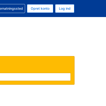
n booking
vernatningssted
Opret konto
Log ind
ta er Danske kroner
nde sprog er Dansk