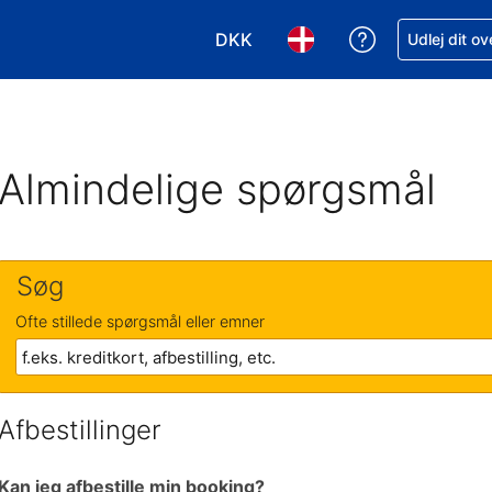
DKK
Få hjælp til e
Udlej dit o
Vælg valuta. Din nuværende valu
Vælg sprog. Dit nuvære
Almindelige spørgsmål
Søg
Ofte stillede spørgsmål eller emner
Afbestillinger
Kan jeg afbestille min booking?