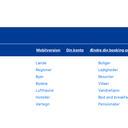
Mobilversion
Din konto
Ændre din booking o
Lande
Boliger
Regioner
Lejligheder
Byer
Resorter
Bydele
Villaer
Lufthavne
Vandrehjem
Hoteller
Bed and breakfa
Vartegn
Pensionater