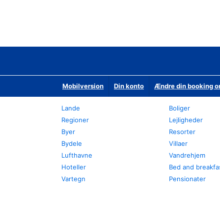
Mobilversion
Din konto
Ændre din booking o
Lande
Boliger
Regioner
Lejligheder
Byer
Resorter
Bydele
Villaer
Lufthavne
Vandrehjem
Hoteller
Bed and breakfa
Vartegn
Pensionater