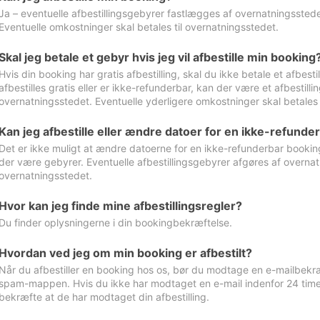
Ja – eventuelle afbestillingsgebyrer fastlægges af overnatningsstedet
Eventuelle omkostninger skal betales til overnatningsstedet.
Skal jeg betale et gebyr hvis jeg vil afbestille min booking
Hvis din booking har gratis afbestilling, skal du ikke betale et afbes
afbestilles gratis eller er ikke-refunderbar, kan der være et afbestill
overnatningsstedet. Eventuelle yderligere omkostninger skal betales 
Kan jeg afbestille eller ændre datoer for en ikke-refunde
Det er ikke muligt at ændre datoerne for en ikke-refunderbar booking
der være gebyrer. Eventuelle afbestillingsgebyrer afgøres af overnatn
overnatningsstedet.
Hvor kan jeg finde mine afbestillingsregler?
Du finder oplysningerne i din bookingbekræftelse.
Hvordan ved jeg om min booking er afbestilt?
Når du afbestiller en booking hos os, bør du modtage en e-mailbekræ
spam-mappen. Hvis du ikke har modtaget en e-mail indenfor 24 time
bekræfte at de har modtaget din afbestilling.