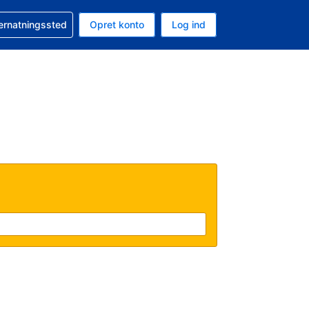
n booking
vernatningssted
Opret konto
Log ind
ta er Danske kroner
nde sprog er Dansk