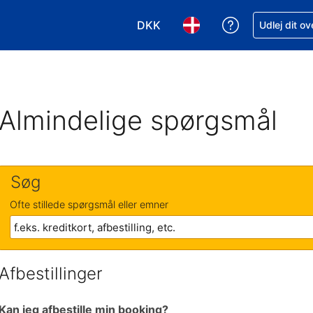
DKK
Få hjælp til e
Udlej dit o
Vælg valuta. Din nuværende valu
Vælg sprog. Dit nuvære
Almindelige spørgsmål
Søg
Ofte stillede spørgsmål eller emner
Afbestillinger
Kan jeg afbestille min booking?