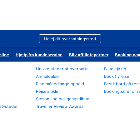
Udlej dit overnatningssted
nline
Hjælp fra kundeservice
Bliv affiliatepartner
Booking.com
Unikke steder at overnatte
Biludlejning
Anmeldelser
Book flyrejser
Find månedlange ophold
Bestil bord på res
Rejseartikler
Booking.com for r
Sæson- og helligdagstilbud
st-steder
Traveller Review Awards