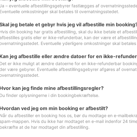
Ja – eventuelle afbestillingsgebyrer fastlægges af overnatningsstedet
Eventuelle omkostninger skal betales til overnatningsstedet.
Skal jeg betale et gebyr hvis jeg vil afbestille min booking
Hvis din booking har gratis afbestilling, skal du ikke betale et afbes
afbestilles gratis eller er ikke-refunderbar, kan der være et afbestill
overnatningsstedet. Eventuelle yderligere omkostninger skal betales 
Kan jeg afbestille eller ændre datoer for en ikke-refunde
Det er ikke muligt at ændre datoerne for en ikke-refunderbar booking
der være gebyrer. Eventuelle afbestillingsgebyrer afgøres af overnatn
overnatningsstedet.
Hvor kan jeg finde mine afbestillingsregler?
Du finder oplysningerne i din bookingbekræftelse.
Hvordan ved jeg om min booking er afbestilt?
Når du afbestiller en booking hos os, bør du modtage en e-mailbekræ
spam-mappen. Hvis du ikke har modtaget en e-mail indenfor 24 time
bekræfte at de har modtaget din afbestilling.