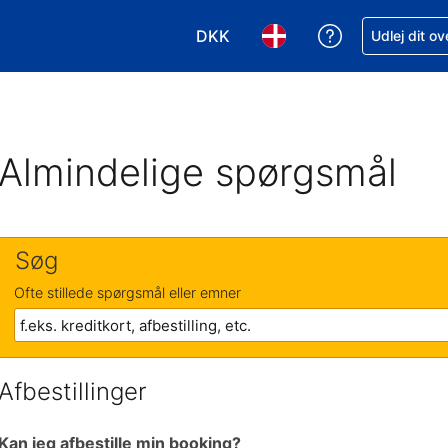
DKK
Få hjælp til e
Udlej dit o
Vælg valuta. Din nuværende valu
Vælg sprog. Dit nuvære
Almindelige spørgsmål
Søg
Ofte stillede spørgsmål eller emner
Afbestillinger
Kan jeg afbestille min booking?