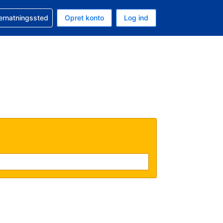
n booking
vernatningssted
Opret konto
Log ind
ta er Danske kroner
nde sprog er Dansk