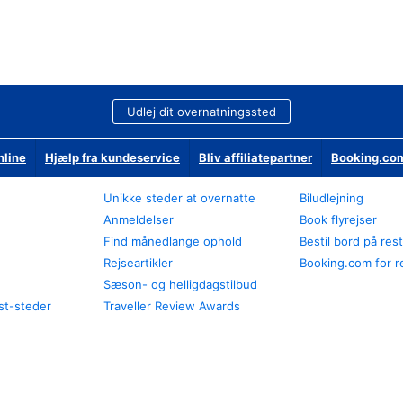
Udlej dit overnatningssted
nline
Hjælp fra kundeservice
Bliv affiliatepartner
Booking.com
Unikke steder at overnatte
Biludlejning
Anmeldelser
Book flyrejser
Find månedlange ophold
Bestil bord på res
Rejseartikler
Booking.com for r
Sæson- og helligdagstilbud
st-steder
Traveller Review Awards