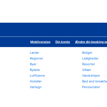
Mobilversion
Din konto
Ændre din booking o
Lande
Boliger
Regioner
Lejligheder
Byer
Resorter
Bydele
Villaer
Lufthavne
Vandrehjem
Hoteller
Bed and breakfa
Vartegn
Pensionater