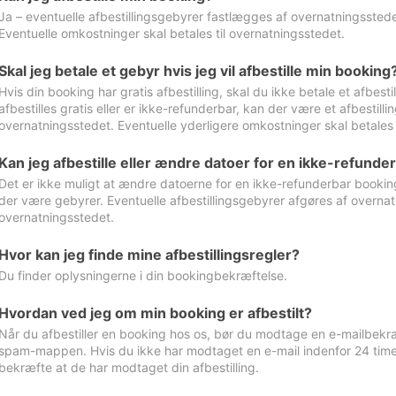
Ja – eventuelle afbestillingsgebyrer fastlægges af overnatningsstedet
Eventuelle omkostninger skal betales til overnatningsstedet.
Skal jeg betale et gebyr hvis jeg vil afbestille min booking
Hvis din booking har gratis afbestilling, skal du ikke betale et afbes
afbestilles gratis eller er ikke-refunderbar, kan der være et afbestill
overnatningsstedet. Eventuelle yderligere omkostninger skal betales 
Kan jeg afbestille eller ændre datoer for en ikke-refunde
Det er ikke muligt at ændre datoerne for en ikke-refunderbar booking
der være gebyrer. Eventuelle afbestillingsgebyrer afgøres af overnatn
overnatningsstedet.
Hvor kan jeg finde mine afbestillingsregler?
Du finder oplysningerne i din bookingbekræftelse.
Hvordan ved jeg om min booking er afbestilt?
Når du afbestiller en booking hos os, bør du modtage en e-mailbekræ
spam-mappen. Hvis du ikke har modtaget en e-mail indenfor 24 time
bekræfte at de har modtaget din afbestilling.