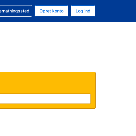
n booking
vernatningssted
Opret konto
Log ind
ta er Amerikanske dollar
nde sprog er Dansk