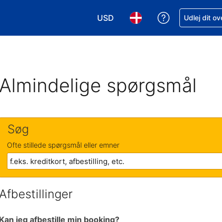
USD
Få hjælp til e
Udlej dit o
Vælg valuta. Din nuværende valu
Vælg sprog. Dit nuvære
Almindelige spørgsmål
Søg
Ofte stillede spørgsmål eller emner
Afbestillinger
Kan jeg afbestille min booking?