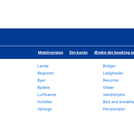
Mobilversion
Din konto
Ændre din booking o
Lande
Boliger
Regioner
Lejligheder
Byer
Resorter
Bydele
Villaer
Lufthavne
Vandrehjem
Hoteller
Bed and breakfa
Vartegn
Pensionater