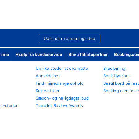
Udlej dit overnatningssted
nline
Hjælp fra kundeservice
Bliv affiliatepartner
Booking.com
Unikke steder at overnatte
Biludlejning
Anmeldelser
Book flyrejser
Find månedlange ophold
Bestil bord på res
Rejseartikler
Booking.com for r
Sæson- og helligdagstilbud
st-steder
Traveller Review Awards