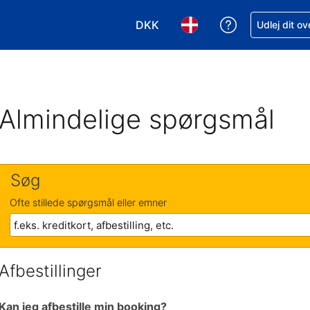
DKK
Få hjælp til e
Udlej dit o
Vælg valuta. Din nuværende valu
Vælg sprog. Dit nuvære
Almindelige spørgsmål
Søg
Ofte stillede spørgsmål eller emner
Afbestillinger
Kan jeg afbestille min booking?