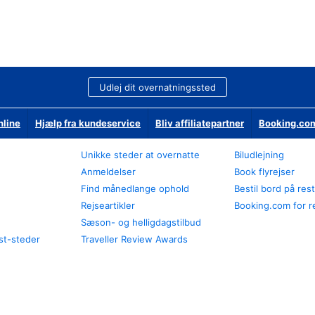
Udlej dit overnatningssted
nline
Hjælp fra kundeservice
Bliv affiliatepartner
Booking.com
Unikke steder at overnatte
Biludlejning
Anmeldelser
Book flyrejser
Find månedlange ophold
Bestil bord på res
Rejseartikler
Booking.com for r
Sæson- og helligdagstilbud
st-steder
Traveller Review Awards