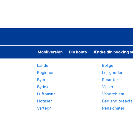
Mobilversion
Din konto
Ændre din booking o
Lande
Boliger
Regioner
Lejligheder
Byer
Resorter
Bydele
Villaer
Lufthavne
Vandrehjem
Hoteller
Bed and breakfa
Vartegn
Pensionater