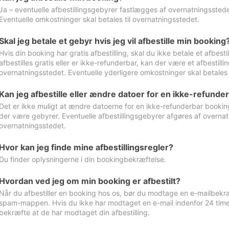
Ja – eventuelle afbestillingsgebyrer fastlægges af overnatningsstedet
Eventuelle omkostninger skal betales til overnatningsstedet.
Skal jeg betale et gebyr hvis jeg vil afbestille min booking
Hvis din booking har gratis afbestilling, skal du ikke betale et afbes
afbestilles gratis eller er ikke-refunderbar, kan der være et afbestill
overnatningsstedet. Eventuelle yderligere omkostninger skal betales 
Kan jeg afbestille eller ændre datoer for en ikke-refunde
Det er ikke muligt at ændre datoerne for en ikke-refunderbar booking
der være gebyrer. Eventuelle afbestillingsgebyrer afgøres af overnatn
overnatningsstedet.
Hvor kan jeg finde mine afbestillingsregler?
Du finder oplysningerne i din bookingbekræftelse.
Hvordan ved jeg om min booking er afbestilt?
Når du afbestiller en booking hos os, bør du modtage en e-mailbekræ
spam-mappen. Hvis du ikke har modtaget en e-mail indenfor 24 time
bekræfte at de har modtaget din afbestilling.