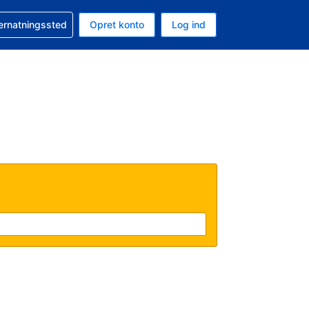
n booking
vernatningssted
Opret konto
Log ind
ta er Danske kroner
nde sprog er Dansk