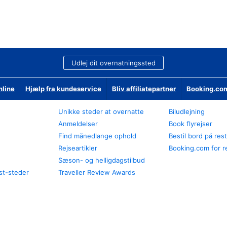
Udlej dit overnatningssted
nline
Hjælp fra kundeservice
Bliv affiliatepartner
Booking.com
Unikke steder at overnatte
Biludlejning
Anmeldelser
Book flyrejser
Find månedlange ophold
Bestil bord på res
Rejseartikler
Booking.com for r
Sæson- og helligdagstilbud
st-steder
Traveller Review Awards