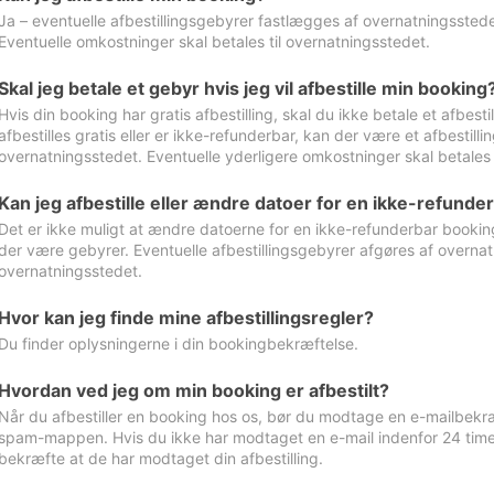
Ja – eventuelle afbestillingsgebyrer fastlægges af overnatningsstedet
Eventuelle omkostninger skal betales til overnatningsstedet.
Skal jeg betale et gebyr hvis jeg vil afbestille min booking
Hvis din booking har gratis afbestilling, skal du ikke betale et afbes
afbestilles gratis eller er ikke-refunderbar, kan der være et afbestill
overnatningsstedet. Eventuelle yderligere omkostninger skal betales 
Kan jeg afbestille eller ændre datoer for en ikke-refunde
Det er ikke muligt at ændre datoerne for en ikke-refunderbar booking
der være gebyrer. Eventuelle afbestillingsgebyrer afgøres af overnatn
overnatningsstedet.
Hvor kan jeg finde mine afbestillingsregler?
Du finder oplysningerne i din bookingbekræftelse.
Hvordan ved jeg om min booking er afbestilt?
Når du afbestiller en booking hos os, bør du modtage en e-mailbekræ
spam-mappen. Hvis du ikke har modtaget en e-mail indenfor 24 time
bekræfte at de har modtaget din afbestilling.