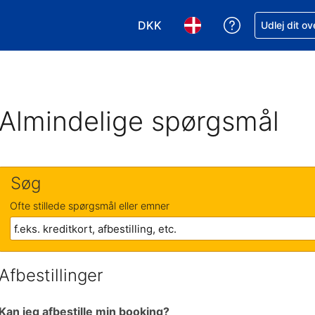
DKK
Få hjælp til e
Udlej dit o
Vælg valuta. Din nuværende valu
Vælg sprog. Dit nuvære
Almindelige spørgsmål
Søg
Ofte stillede spørgsmål eller emner
Afbestillinger
Kan jeg afbestille min booking?