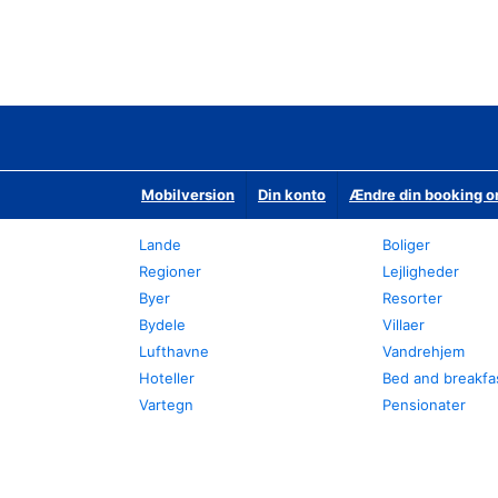
Mobilversion
Din konto
Ændre din booking o
Lande
Boliger
Regioner
Lejligheder
Byer
Resorter
Bydele
Villaer
Lufthavne
Vandrehjem
Hoteller
Bed and breakfa
Vartegn
Pensionater