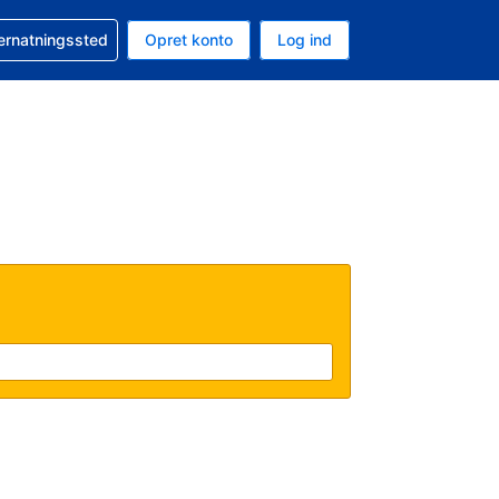
n booking
vernatningssted
Opret konto
Log ind
ta er Danske kroner
nde sprog er Dansk