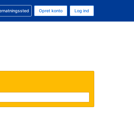
n booking
vernatningssted
Opret konto
Log ind
ta er Danske kroner
nde sprog er Dansk