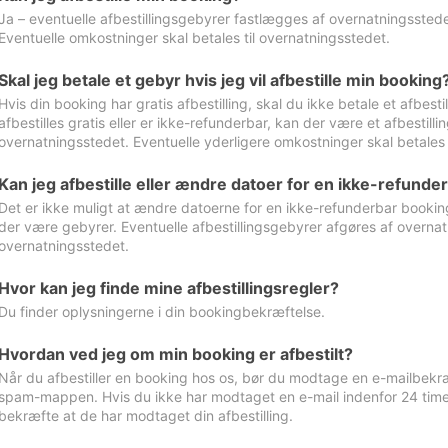
Ja – eventuelle afbestillingsgebyrer fastlægges af overnatningsstedet
Eventuelle omkostninger skal betales til overnatningsstedet.
Skal jeg betale et gebyr hvis jeg vil afbestille min booking
Hvis din booking har gratis afbestilling, skal du ikke betale et afbes
afbestilles gratis eller er ikke-refunderbar, kan der være et afbestill
overnatningsstedet. Eventuelle yderligere omkostninger skal betales 
Kan jeg afbestille eller ændre datoer for en ikke-refunde
Det er ikke muligt at ændre datoerne for en ikke-refunderbar booking
der være gebyrer. Eventuelle afbestillingsgebyrer afgøres af overnatn
overnatningsstedet.
Hvor kan jeg finde mine afbestillingsregler?
Du finder oplysningerne i din bookingbekræftelse.
Hvordan ved jeg om min booking er afbestilt?
Når du afbestiller en booking hos os, bør du modtage en e-mailbekræ
spam-mappen. Hvis du ikke har modtaget en e-mail indenfor 24 time
bekræfte at de har modtaget din afbestilling.