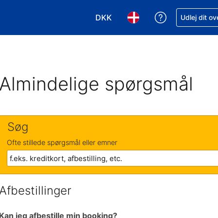
DKK
Få hjælp til e
Udlej dit o
Vælg valuta. Din nuværende valu
Vælg sprog. Dit nuvære
Almindelige spørgsmål
Søg
Ofte stillede spørgsmål eller emner
Afbestillinger
Kan jeg afbestille min booking?