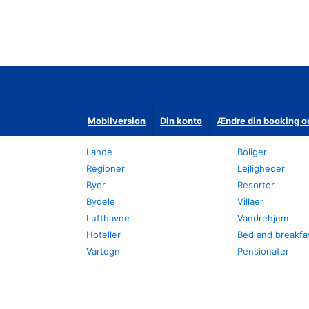
Mobilversion
Din konto
Ændre din booking o
Lande
Boliger
Regioner
Lejligheder
Byer
Resorter
Bydele
Villaer
Lufthavne
Vandrehjem
Hoteller
Bed and breakfa
Vartegn
Pensionater