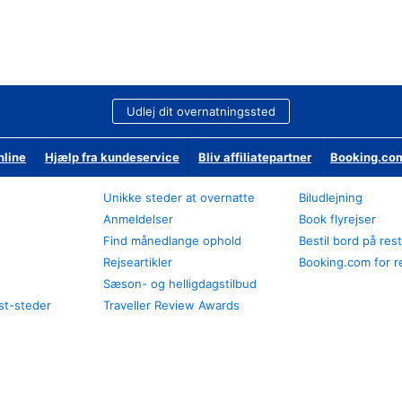
Udlej dit overnatningssted
nline
Hjælp fra kundeservice
Bliv affiliatepartner
Booking.com
Unikke steder at overnatte
Biludlejning
Anmeldelser
Book flyrejser
Find månedlange ophold
Bestil bord på res
Rejseartikler
Booking.com for r
Sæson- og helligdagstilbud
st-steder
Traveller Review Awards