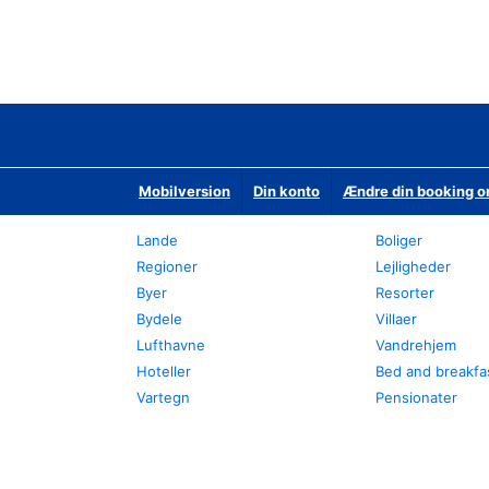
Mobilversion
Din konto
Ændre din booking o
Lande
Boliger
Regioner
Lejligheder
Byer
Resorter
Bydele
Villaer
Lufthavne
Vandrehjem
Hoteller
Bed and breakfa
Vartegn
Pensionater