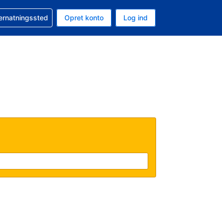
n booking
vernatningssted
Opret konto
Log ind
ta er Danske kroner
nde sprog er Dansk