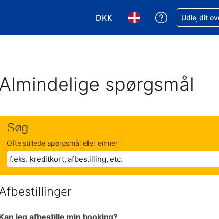
DKK
Få hjælp til e
Udlej dit o
Vælg valuta. Din nuværende valu
Vælg sprog. Dit nuvære
Almindelige spørgsmål
Søg
Ofte stillede spørgsmål eller emner
Afbestillinger
Kan jeg afbestille min booking?