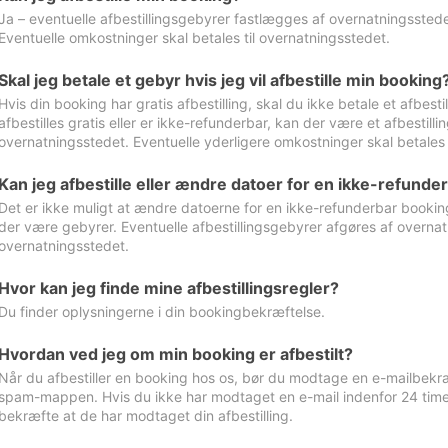
Ja – eventuelle afbestillingsgebyrer fastlægges af overnatningsstedet
Eventuelle omkostninger skal betales til overnatningsstedet.
Skal jeg betale et gebyr hvis jeg vil afbestille min booking
Hvis din booking har gratis afbestilling, skal du ikke betale et afbes
afbestilles gratis eller er ikke-refunderbar, kan der være et afbestill
overnatningsstedet. Eventuelle yderligere omkostninger skal betales 
Kan jeg afbestille eller ændre datoer for en ikke-refunde
Det er ikke muligt at ændre datoerne for en ikke-refunderbar booking
der være gebyrer. Eventuelle afbestillingsgebyrer afgøres af overnatn
overnatningsstedet.
Hvor kan jeg finde mine afbestillingsregler?
Du finder oplysningerne i din bookingbekræftelse.
Hvordan ved jeg om min booking er afbestilt?
Når du afbestiller en booking hos os, bør du modtage en e-mailbekræ
spam-mappen. Hvis du ikke har modtaget en e-mail indenfor 24 time
bekræfte at de har modtaget din afbestilling.