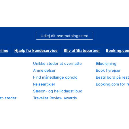
Udlej dit overnatningssted
nline
Hjælp fra kundeservice
Bliv affiliatepartner
Booking.com
Unikke steder at overnatte
Biludlejning
Anmeldelser
Book flyrejser
Find månedlange ophold
Bestil bord på res
Rejseartikler
Booking.com for r
Sæson- og helligdagstilbud
st-steder
Traveller Review Awards