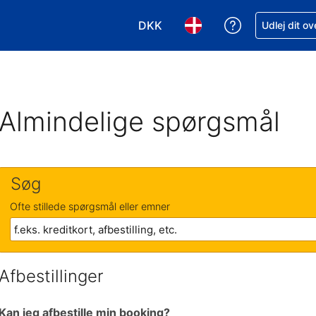
DKK
Få hjælp til e
Udlej dit o
Vælg valuta. Din nuværende valu
Vælg sprog. Dit nuvære
Almindelige spørgsmål
Søg
Ofte stillede spørgsmål eller emner
Afbestillinger
Kan jeg afbestille min booking?