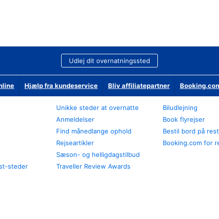
Udlej dit overnatningssted
nline
Hjælp fra kundeservice
Bliv affiliatepartner
Booking.com
Unikke steder at overnatte
Biludlejning
Anmeldelser
Book flyrejser
Find månedlange ophold
Bestil bord på res
Rejseartikler
Booking.com for r
Sæson- og helligdagstilbud
st-steder
Traveller Review Awards