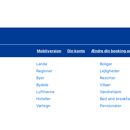
Mobilversion
Din konto
Ændre din booking o
Lande
Boliger
Regioner
Lejligheder
Byer
Resorter
Bydele
Villaer
Lufthavne
Vandrehjem
Hoteller
Bed and breakfa
Vartegn
Pensionater