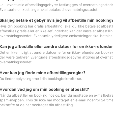
Ja – eventuelle afbestillingsgebyrer fastlægges af overnatningsstedet
Eventuelle omkostninger skal betales til overnatningsstedet.
Skal jeg betale et gebyr hvis jeg vil afbestille min booking
Hvis din booking har gratis afbestilling, skal du ikke betale et afbes
afbestilles gratis eller er ikke-refunderbar, kan der være et afbestill
overnatningsstedet. Eventuelle yderligere omkostninger skal betales 
Kan jeg afbestille eller ændre datoer for en ikke-refunde
Det er ikke muligt at ændre datoerne for en ikke-refunderbar booking
der være gebyrer. Eventuelle afbestillingsgebyrer afgøres af overnatn
overnatningsstedet.
Hvor kan jeg finde mine afbestillingsregler?
Du finder oplysningerne i din bookingbekræftelse.
Hvordan ved jeg om min booking er afbestilt?
Når du afbestiller en booking hos os, bør du modtage en e-mailbekræ
spam-mappen. Hvis du ikke har modtaget en e-mail indenfor 24 time
bekræfte at de har modtaget din afbestilling.