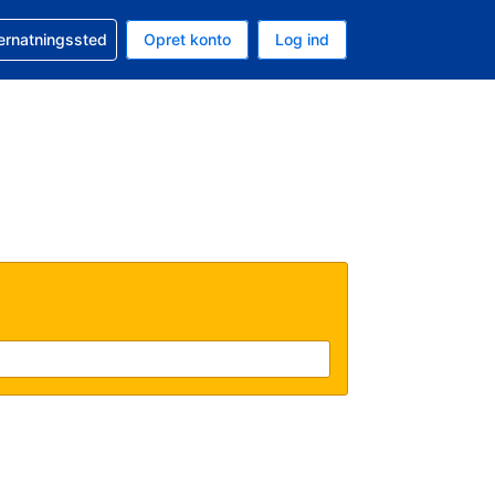
n booking
vernatningssted
Opret konto
Log ind
ta er Danske kroner
nde sprog er Dansk