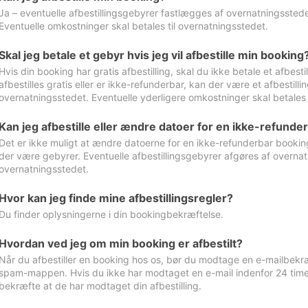
Ja – eventuelle afbestillingsgebyrer fastlægges af overnatningsstedet
Eventuelle omkostninger skal betales til overnatningsstedet.
Skal jeg betale et gebyr hvis jeg vil afbestille min booking
Hvis din booking har gratis afbestilling, skal du ikke betale et afbes
afbestilles gratis eller er ikke-refunderbar, kan der være et afbestill
overnatningsstedet. Eventuelle yderligere omkostninger skal betales 
Kan jeg afbestille eller ændre datoer for en ikke-refunde
Det er ikke muligt at ændre datoerne for en ikke-refunderbar booking
der være gebyrer. Eventuelle afbestillingsgebyrer afgøres af overnatn
overnatningsstedet.
Hvor kan jeg finde mine afbestillingsregler?
Du finder oplysningerne i din bookingbekræftelse.
Hvordan ved jeg om min booking er afbestilt?
Når du afbestiller en booking hos os, bør du modtage en e-mailbekræ
spam-mappen. Hvis du ikke har modtaget en e-mail indenfor 24 time
bekræfte at de har modtaget din afbestilling.