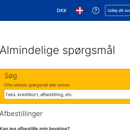
DKK
Få hjælp til e
Udlej dit o
Vælg valuta. Din nuværende valu
Vælg sprog. Dit nuvære
Almindelige spørgsmål
Søg
Ofte stillede spørgsmål eller emner
Afbestillinger
Kan jeg afbestille min booking?