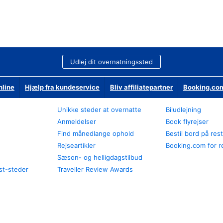
Udlej dit overnatningssted
nline
Hjælp fra kundeservice
Bliv affiliatepartner
Booking.com
Unikke steder at overnatte
Biludlejning
Anmeldelser
Book flyrejser
Find månedlange ophold
Bestil bord på res
Rejseartikler
Booking.com for r
Sæson- og helligdagstilbud
st-steder
Traveller Review Awards