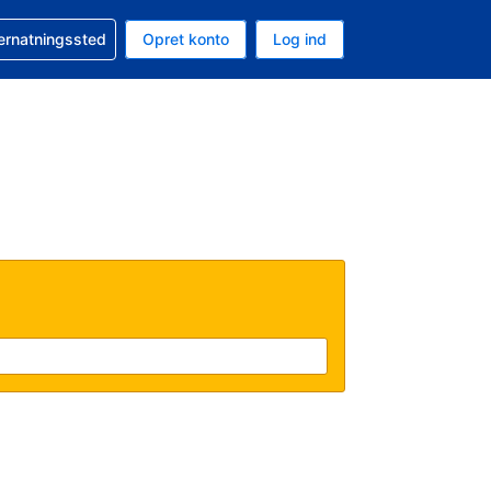
n booking
vernatningssted
Opret konto
Log ind
ta er Danske kroner
nde sprog er Dansk