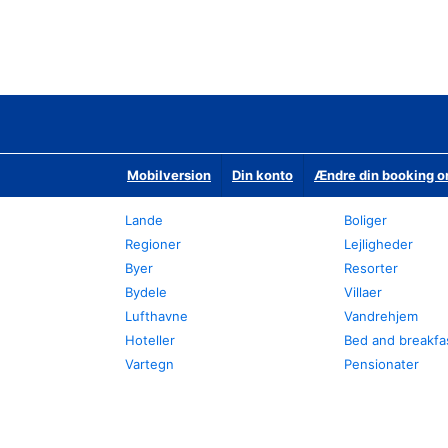
Mobilversion
Din konto
Ændre din booking o
Lande
Boliger
Regioner
Lejligheder
Byer
Resorter
Bydele
Villaer
Lufthavne
Vandrehjem
Hoteller
Bed and breakfa
Vartegn
Pensionater