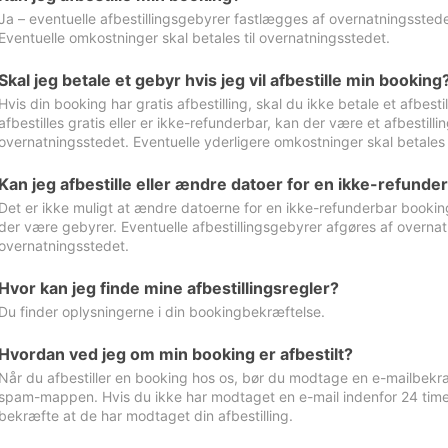
Ja – eventuelle afbestillingsgebyrer fastlægges af overnatningsstedet
Eventuelle omkostninger skal betales til overnatningsstedet.
Skal jeg betale et gebyr hvis jeg vil afbestille min booking
Hvis din booking har gratis afbestilling, skal du ikke betale et afbes
afbestilles gratis eller er ikke-refunderbar, kan der være et afbestill
overnatningsstedet. Eventuelle yderligere omkostninger skal betales 
Kan jeg afbestille eller ændre datoer for en ikke-refunde
Det er ikke muligt at ændre datoerne for en ikke-refunderbar booking
der være gebyrer. Eventuelle afbestillingsgebyrer afgøres af overnatn
overnatningsstedet.
Hvor kan jeg finde mine afbestillingsregler?
Du finder oplysningerne i din bookingbekræftelse.
Hvordan ved jeg om min booking er afbestilt?
Når du afbestiller en booking hos os, bør du modtage en e-mailbekræ
spam-mappen. Hvis du ikke har modtaget en e-mail indenfor 24 time
bekræfte at de har modtaget din afbestilling.