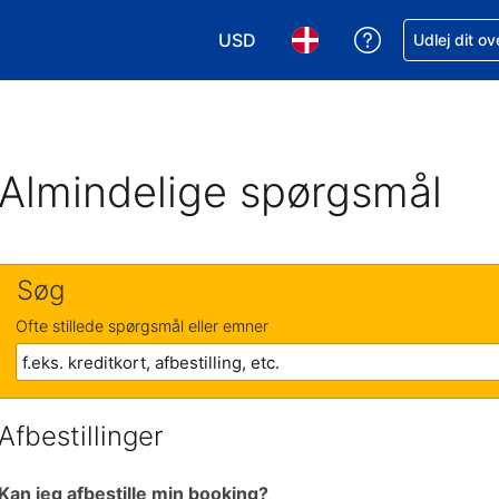
USD
Få hjælp til e
Udlej dit o
Vælg valuta. Din nuværende valu
Vælg sprog. Dit nuvære
Almindelige spørgsmål
Søg
Ofte stillede spørgsmål eller emner
Afbestillinger
Kan jeg afbestille min booking?