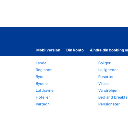
Mobilversion
Din konto
Ændre din booking o
Lande
Boliger
Regioner
Lejligheder
Byer
Resorter
Bydele
Villaer
Lufthavne
Vandrehjem
Hoteller
Bed and breakfa
Vartegn
Pensionater