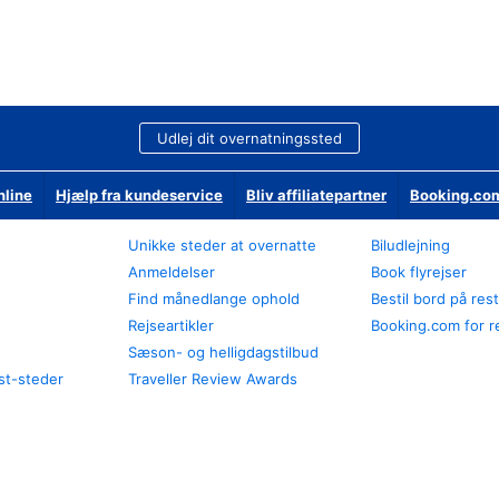
Udlej dit overnatningssted
nline
Hjælp fra kundeservice
Bliv affiliatepartner
Booking.com
Unikke steder at overnatte
Biludlejning
Anmeldelser
Book flyrejser
Find månedlange ophold
Bestil bord på res
Rejseartikler
Booking.com for r
Sæson- og helligdagstilbud
st-steder
Traveller Review Awards