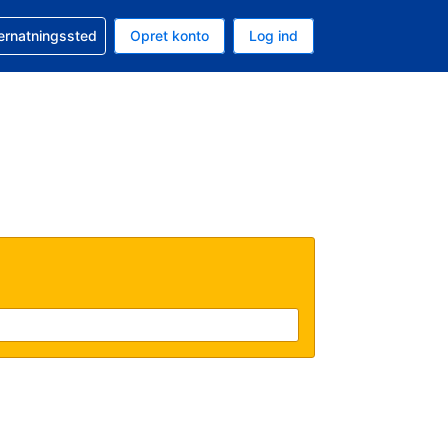
n booking
vernatningssted
Opret konto
Log ind
ta er Amerikanske dollar
nde sprog er Dansk