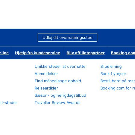
Udlej dit overnatningssted
nline
Hjælp fra kundeservice
Bliv affiliatepartner
Booking.com
Unikke steder at overnatte
Biludlejning
Anmeldelser
Book flyrejser
Find månedlange ophold
Bestil bord på res
Rejseartikler
Booking.com for r
Sæson- og helligdagstilbud
st-steder
Traveller Review Awards