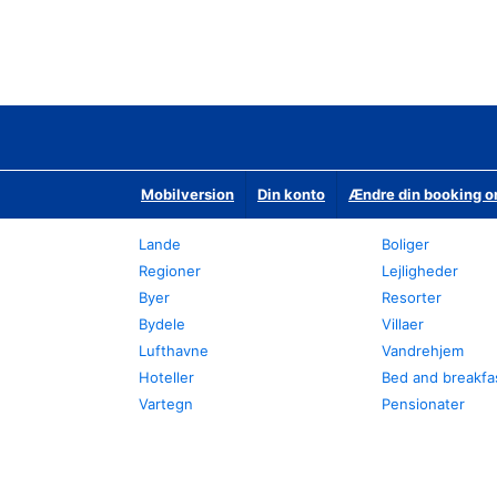
Mobilversion
Din konto
Ændre din booking o
Lande
Boliger
Regioner
Lejligheder
Byer
Resorter
Bydele
Villaer
Lufthavne
Vandrehjem
Hoteller
Bed and breakfa
Vartegn
Pensionater