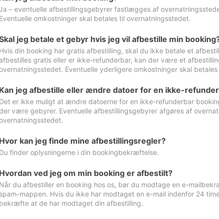
Ja – eventuelle afbestillingsgebyrer fastlægges af overnatningsstedet
Eventuelle omkostninger skal betales til overnatningsstedet.
Skal jeg betale et gebyr hvis jeg vil afbestille min booking
Hvis din booking har gratis afbestilling, skal du ikke betale et afbes
afbestilles gratis eller er ikke-refunderbar, kan der være et afbestill
overnatningsstedet. Eventuelle yderligere omkostninger skal betales 
Kan jeg afbestille eller ændre datoer for en ikke-refunde
Det er ikke muligt at ændre datoerne for en ikke-refunderbar booking
der være gebyrer. Eventuelle afbestillingsgebyrer afgøres af overnatn
overnatningsstedet.
Hvor kan jeg finde mine afbestillingsregler?
Du finder oplysningerne i din bookingbekræftelse.
Hvordan ved jeg om min booking er afbestilt?
Når du afbestiller en booking hos os, bør du modtage en e-mailbekræ
spam-mappen. Hvis du ikke har modtaget en e-mail indenfor 24 time
bekræfte at de har modtaget din afbestilling.