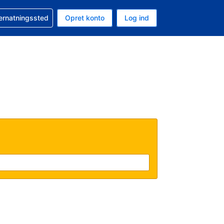
n booking
vernatningssted
Opret konto
Log ind
ta er Amerikanske dollar
nde sprog er Dansk