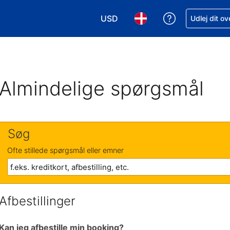
USD
Få hjælp til e
Udlej dit o
Vælg valuta. Din nuværende valu
Vælg sprog. Dit nuvære
Almindelige spørgsmål
Søg
Ofte stillede spørgsmål eller emner
Afbestillinger
Kan jeg afbestille min booking?