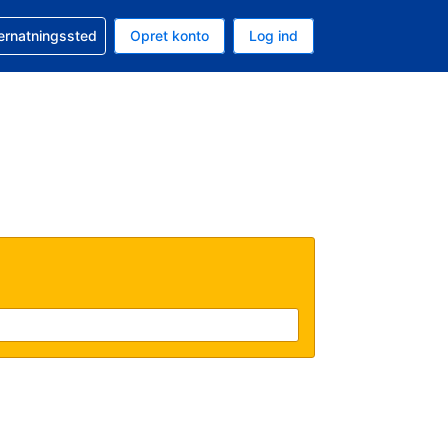
n booking
vernatningssted
Opret konto
Log ind
ta er Amerikanske dollar
nde sprog er Dansk