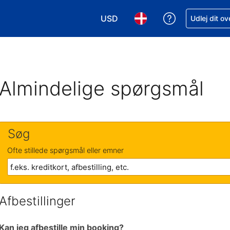
USD
Få hjælp til e
Udlej dit o
Vælg valuta. Din nuværende valu
Vælg sprog. Dit nuvære
Almindelige spørgsmål
Søg
Ofte stillede spørgsmål eller emner
Afbestillinger
Kan jeg afbestille min booking?