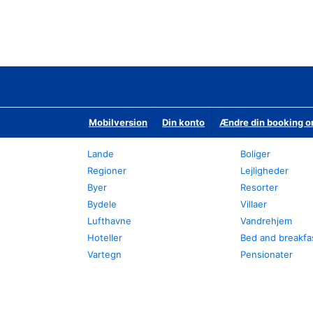
Mobilversion
Din konto
Ændre din booking o
Lande
Boliger
Regioner
Lejligheder
Byer
Resorter
Bydele
Villaer
Lufthavne
Vandrehjem
Hoteller
Bed and breakfa
Vartegn
Pensionater