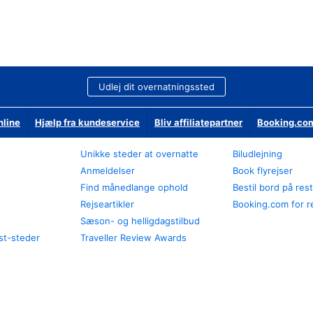
Udlej dit overnatningssted
nline
Hjælp fra kundeservice
Bliv affiliatepartner
Booking.com
Unikke steder at overnatte
Biludlejning
Anmeldelser
Book flyrejser
Find månedlange ophold
Bestil bord på res
Rejseartikler
Booking.com for r
Sæson- og helligdagstilbud
st-steder
Traveller Review Awards