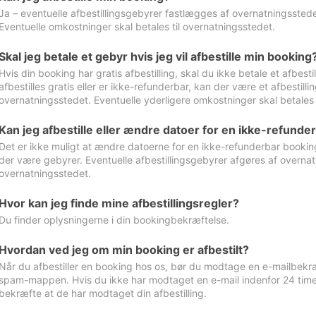
Ja – eventuelle afbestillingsgebyrer fastlægges af overnatningsstedet
Eventuelle omkostninger skal betales til overnatningsstedet.
Skal jeg betale et gebyr hvis jeg vil afbestille min booking
Hvis din booking har gratis afbestilling, skal du ikke betale et afbes
afbestilles gratis eller er ikke-refunderbar, kan der være et afbestill
overnatningsstedet. Eventuelle yderligere omkostninger skal betales 
Kan jeg afbestille eller ændre datoer for en ikke-refunde
Det er ikke muligt at ændre datoerne for en ikke-refunderbar booking
der være gebyrer. Eventuelle afbestillingsgebyrer afgøres af overnatn
overnatningsstedet.
Hvor kan jeg finde mine afbestillingsregler?
Du finder oplysningerne i din bookingbekræftelse.
Hvordan ved jeg om min booking er afbestilt?
Når du afbestiller en booking hos os, bør du modtage en e-mailbekræ
spam-mappen. Hvis du ikke har modtaget en e-mail indenfor 24 time
bekræfte at de har modtaget din afbestilling.