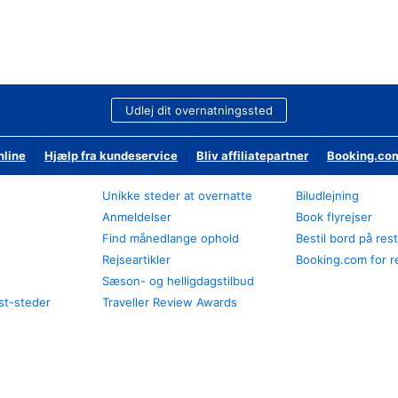
Udlej dit overnatningssted
nline
Hjælp fra kundeservice
Bliv affiliatepartner
Booking.com
Unikke steder at overnatte
Biludlejning
Anmeldelser
Book flyrejser
Find månedlange ophold
Bestil bord på res
Rejseartikler
Booking.com for r
Sæson- og helligdagstilbud
st-steder
Traveller Review Awards