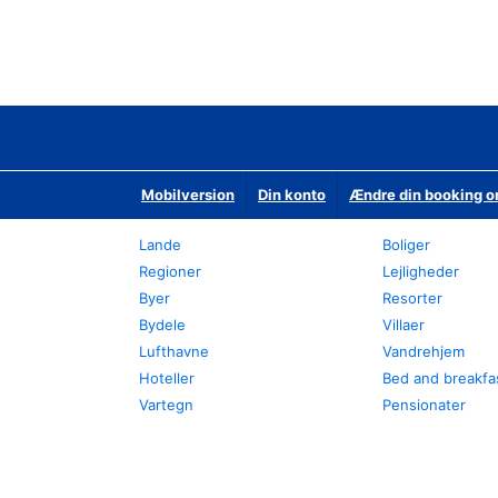
Mobilversion
Din konto
Ændre din booking o
Lande
Boliger
Regioner
Lejligheder
Byer
Resorter
Bydele
Villaer
Lufthavne
Vandrehjem
Hoteller
Bed and breakfa
Vartegn
Pensionater