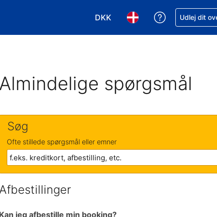
DKK
Få hjælp til e
Udlej dit o
Vælg valuta. Din nuværende valu
Vælg sprog. Dit nuvære
Almindelige spørgsmål
Søg
Ofte stillede spørgsmål eller emner
Afbestillinger
Kan jeg afbestille min booking?