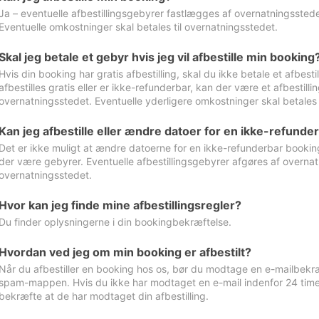
Ja – eventuelle afbestillingsgebyrer fastlægges af overnatningsstedet
Eventuelle omkostninger skal betales til overnatningsstedet.
Skal jeg betale et gebyr hvis jeg vil afbestille min booking
Hvis din booking har gratis afbestilling, skal du ikke betale et afbes
afbestilles gratis eller er ikke-refunderbar, kan der være et afbestill
overnatningsstedet. Eventuelle yderligere omkostninger skal betales 
Kan jeg afbestille eller ændre datoer for en ikke-refunde
Det er ikke muligt at ændre datoerne for en ikke-refunderbar booking
der være gebyrer. Eventuelle afbestillingsgebyrer afgøres af overnatn
overnatningsstedet.
Hvor kan jeg finde mine afbestillingsregler?
Du finder oplysningerne i din bookingbekræftelse.
Hvordan ved jeg om min booking er afbestilt?
Når du afbestiller en booking hos os, bør du modtage en e-mailbekræ
spam-mappen. Hvis du ikke har modtaget en e-mail indenfor 24 time
bekræfte at de har modtaget din afbestilling.