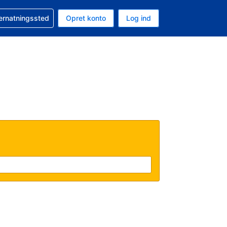
n booking
vernatningssted
Opret konto
Log ind
ta er Danske kroner
nde sprog er Dansk