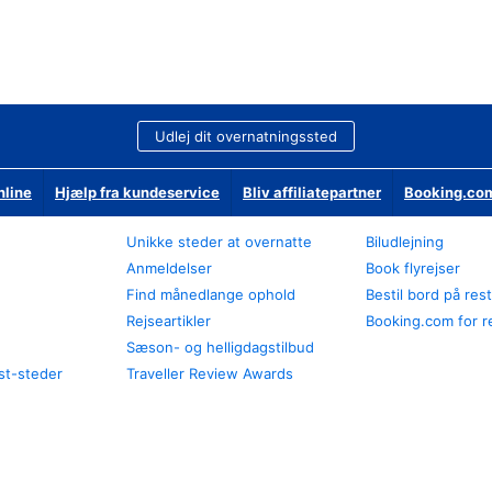
Udlej dit overnatningssted
nline
Hjælp fra kundeservice
Bliv affiliatepartner
Booking.com
Unikke steder at overnatte
Biludlejning
Anmeldelser
Book flyrejser
Find månedlange ophold
Bestil bord på res
Rejseartikler
Booking.com for r
Sæson- og helligdagstilbud
st-steder
Traveller Review Awards