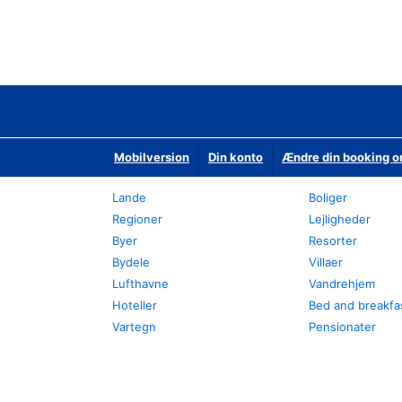
Mobilversion
Din konto
Ændre din booking o
Lande
Boliger
Regioner
Lejligheder
Byer
Resorter
Bydele
Villaer
Lufthavne
Vandrehjem
Hoteller
Bed and breakfa
Vartegn
Pensionater