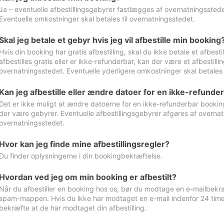
Ja – eventuelle afbestillingsgebyrer fastlægges af overnatningsstedet
Eventuelle omkostninger skal betales til overnatningsstedet.
Skal jeg betale et gebyr hvis jeg vil afbestille min booking
Hvis din booking har gratis afbestilling, skal du ikke betale et afbes
afbestilles gratis eller er ikke-refunderbar, kan der være et afbestill
overnatningsstedet. Eventuelle yderligere omkostninger skal betales 
Kan jeg afbestille eller ændre datoer for en ikke-refunde
Det er ikke muligt at ændre datoerne for en ikke-refunderbar booking
der være gebyrer. Eventuelle afbestillingsgebyrer afgøres af overnatn
overnatningsstedet.
Hvor kan jeg finde mine afbestillingsregler?
Du finder oplysningerne i din bookingbekræftelse.
Hvordan ved jeg om min booking er afbestilt?
Når du afbestiller en booking hos os, bør du modtage en e-mailbekræ
spam-mappen. Hvis du ikke har modtaget en e-mail indenfor 24 time
bekræfte at de har modtaget din afbestilling.