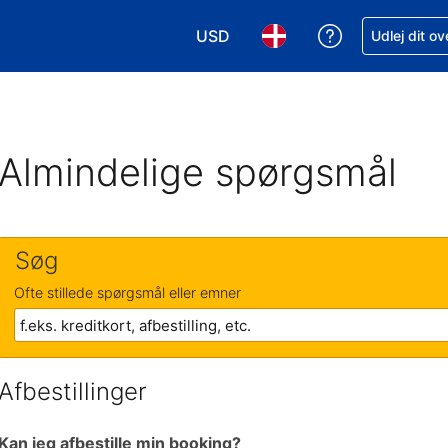
USD
Få hjælp til e
Udlej dit o
Vælg valuta. Din nuværende valu
Vælg sprog. Dit nuvære
Almindelige spørgsmål
Søg
Ofte stillede spørgsmål eller emner
Afbestillinger
Kan jeg afbestille min booking?