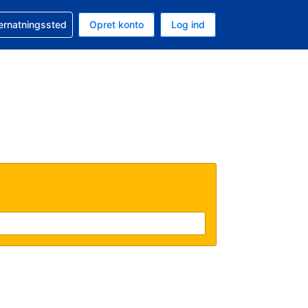
n booking
vernatningssted
Opret konto
Log ind
ta er Amerikanske dollar
nde sprog er Dansk