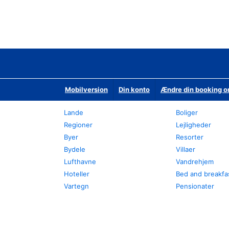
Mobilversion
Din konto
Ændre din booking o
Lande
Boliger
Regioner
Lejligheder
Byer
Resorter
Bydele
Villaer
Lufthavne
Vandrehjem
Hoteller
Bed and breakfa
Vartegn
Pensionater