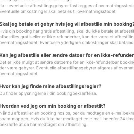
Ja – eventuelle afbestillingsgebyrer fastlægges af overnatningsstedet
Eventuelle omkostninger skal betales til overnatningsstedet.
Skal jeg betale et gebyr hvis jeg vil afbestille min booking
Hvis din booking har gratis afbestilling, skal du ikke betale et afbes
afbestilles gratis eller er ikke-refunderbar, kan der være et afbestill
overnatningsstedet. Eventuelle yderligere omkostninger skal betales 
Kan jeg afbestille eller ændre datoer for en ikke-refunde
Det er ikke muligt at ændre datoerne for en ikke-refunderbar booking
der være gebyrer. Eventuelle afbestillingsgebyrer afgøres af overnatn
overnatningsstedet.
Hvor kan jeg finde mine afbestillingsregler?
Du finder oplysningerne i din bookingbekræftelse.
Hvordan ved jeg om min booking er afbestilt?
Når du afbestiller en booking hos os, bør du modtage en e-mailbekræ
spam-mappen. Hvis du ikke har modtaget en e-mail indenfor 24 time
bekræfte at de har modtaget din afbestilling.