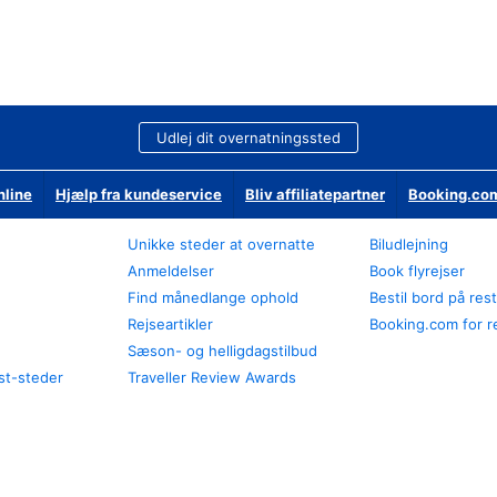
Udlej dit overnatningssted
nline
Hjælp fra kundeservice
Bliv affiliatepartner
Booking.com
Unikke steder at overnatte
Biludlejning
Anmeldelser
Book flyrejser
Find månedlange ophold
Bestil bord på res
Rejseartikler
Booking.com for r
Sæson- og helligdagstilbud
st-steder
Traveller Review Awards