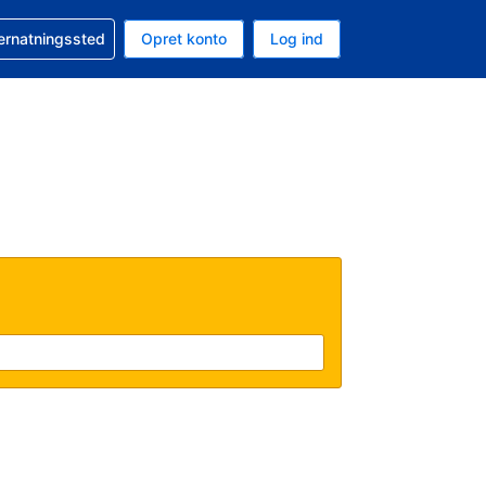
n booking
vernatningssted
Opret konto
Log ind
ta er Danske kroner
nde sprog er Dansk