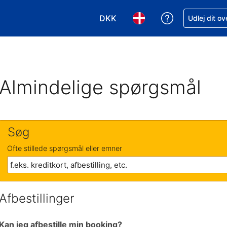
DKK
Få hjælp til e
Udlej dit o
Vælg valuta. Din nuværende valu
Vælg sprog. Dit nuvære
Almindelige spørgsmål
Søg
Ofte stillede spørgsmål eller emner
Afbestillinger
Kan jeg afbestille min booking?