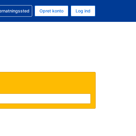
n booking
vernatningssted
Opret konto
Log ind
ta er Amerikanske dollar
nde sprog er Dansk