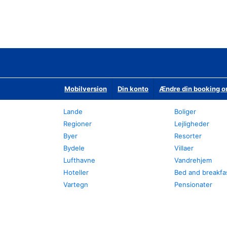
Mobilversion
Din konto
Ændre din booking o
Lande
Boliger
Regioner
Lejligheder
Byer
Resorter
Bydele
Villaer
Lufthavne
Vandrehjem
Hoteller
Bed and breakfa
Vartegn
Pensionater