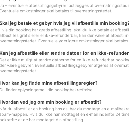
Ja – eventuelle afbestillingsgebyrer fastlægges af overnatningsstedet
Eventuelle omkostninger skal betales til overnatningsstedet.
Skal jeg betale et gebyr hvis jeg vil afbestille min booking
Hvis din booking har gratis afbestilling, skal du ikke betale et afbes
afbestilles gratis eller er ikke-refunderbar, kan der være et afbestill
overnatningsstedet. Eventuelle yderligere omkostninger skal betales 
Kan jeg afbestille eller ændre datoer for en ikke-refunde
Det er ikke muligt at ændre datoerne for en ikke-refunderbar booking
der være gebyrer. Eventuelle afbestillingsgebyrer afgøres af overnatn
overnatningsstedet.
Hvor kan jeg finde mine afbestillingsregler?
Du finder oplysningerne i din bookingbekræftelse.
Hvordan ved jeg om min booking er afbestilt?
Når du afbestiller en booking hos os, bør du modtage en e-mailbekræ
spam-mappen. Hvis du ikke har modtaget en e-mail indenfor 24 time
bekræfte at de har modtaget din afbestilling.