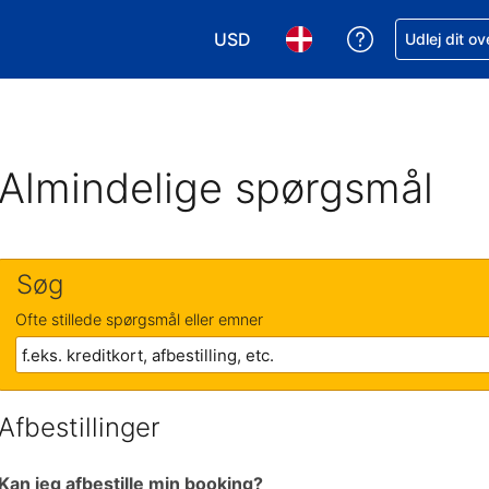
USD
Få hjælp til e
Udlej dit o
Vælg valuta. Din nuværende valu
Vælg sprog. Dit nuvære
Almindelige spørgsmål
Søg
Ofte stillede spørgsmål eller emner
Afbestillinger
Kan jeg afbestille min booking?