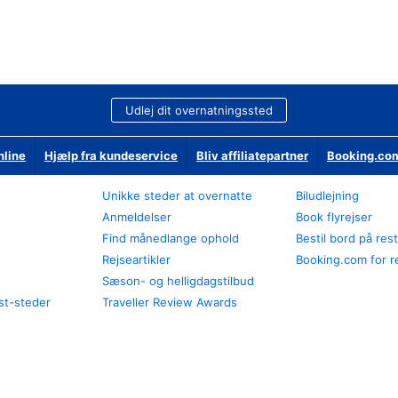
Udlej dit overnatningssted
nline
Hjælp fra kundeservice
Bliv affiliatepartner
Booking.com
Unikke steder at overnatte
Biludlejning
Anmeldelser
Book flyrejser
Find månedlange ophold
Bestil bord på res
Rejseartikler
Booking.com for r
Sæson- og helligdagstilbud
st-steder
Traveller Review Awards