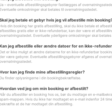
Ja – eventuelle afbestillingsgebyrer fastlægges af overnatningsstedet
Eventuelle omkostninger skal betales til overnatningsstedet.
Skal jeg betale et gebyr hvis jeg vil afbestille min booking
Hvis din booking har gratis afbestilling, skal du ikke betale et afbes
afbestilles gratis eller er ikke-refunderbar, kan der være et afbestill
overnatningsstedet. Eventuelle yderligere omkostninger skal betales 
Kan jeg afbestille eller ændre datoer for en ikke-refunde
Det er ikke muligt at ændre datoerne for en ikke-refunderbar booking
der være gebyrer. Eventuelle afbestillingsgebyrer afgøres af overnatn
overnatningsstedet.
Hvor kan jeg finde mine afbestillingsregler?
Du finder oplysningerne i din bookingbekræftelse.
Hvordan ved jeg om min booking er afbestilt?
Når du afbestiller en booking hos os, bør du modtage en e-mailbekræ
spam-mappen. Hvis du ikke har modtaget en e-mail indenfor 24 time
bekræfte at de har modtaget din afbestilling.