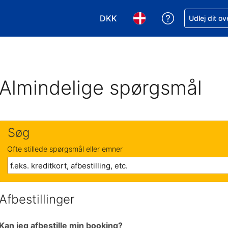
DKK
Få hjælp til e
Udlej dit o
Vælg valuta. Din nuværende valu
Vælg sprog. Dit nuvære
Almindelige spørgsmål
Søg
Ofte stillede spørgsmål eller emner
Afbestillinger
Kan jeg afbestille min booking?