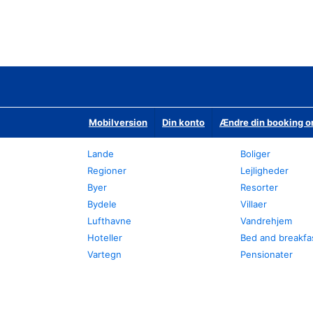
Mobilversion
Din konto
Ændre din booking o
Lande
Boliger
Regioner
Lejligheder
Byer
Resorter
Bydele
Villaer
Lufthavne
Vandrehjem
Hoteller
Bed and breakfa
Vartegn
Pensionater