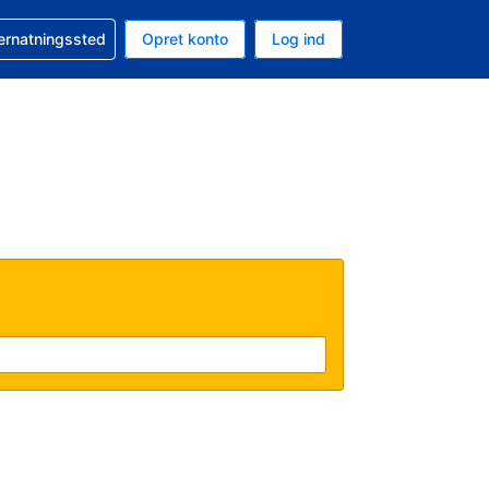
n booking
vernatningssted
Opret konto
Log ind
ta er Danske kroner
nde sprog er Dansk