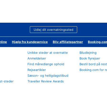
Udlej dit overnatningssted
nline
Hjælp fra kundeservice
Bliv affiliatepartner
Booking.com
Unikke steder at overnatte
Biludlejning
Anmeldelser
Book flyrejser
Find månedlange ophold
Bestil bord på res
Rejseartikler
Booking.com for r
Sæson- og helligdagstilbud
st-steder
Traveller Review Awards