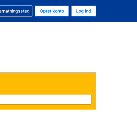
n booking
vernatningssted
Opret konto
Log ind
ta er Danske kroner
nde sprog er Dansk