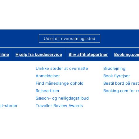
Udlej dit overnatningssted
nline
Hjælp fra kundeservice
Bliv affiliatepartner
Booking.com
Unikke steder at overnatte
Biludlejning
Anmeldelser
Book flyrejser
Find månedlange ophold
Bestil bord på res
Rejseartikler
Booking.com for r
Sæson- og helligdagstilbud
st-steder
Traveller Review Awards