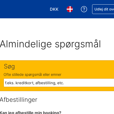
DKK
Få hjælp til e
Udlej dit o
Vælg valuta. Din nuværende valu
Vælg sprog. Dit nuvære
Almindelige spørgsmål
Søg
Ofte stillede spørgsmål eller emner
Afbestillinger
Kan jeg afbestille min booking?