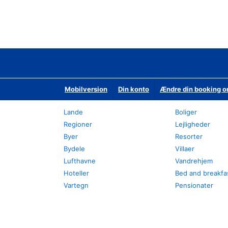
Mobilversion
Din konto
Ændre din booking o
Lande
Boliger
Regioner
Lejligheder
Byer
Resorter
Bydele
Villaer
Lufthavne
Vandrehjem
Hoteller
Bed and breakfa
Vartegn
Pensionater