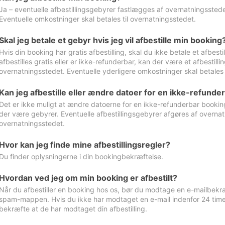
Ja – eventuelle afbestillingsgebyrer fastlægges af overnatningsstedet
Eventuelle omkostninger skal betales til overnatningsstedet.
Skal jeg betale et gebyr hvis jeg vil afbestille min booking
Hvis din booking har gratis afbestilling, skal du ikke betale et afbes
afbestilles gratis eller er ikke-refunderbar, kan der være et afbestill
overnatningsstedet. Eventuelle yderligere omkostninger skal betales 
Kan jeg afbestille eller ændre datoer for en ikke-refunde
Det er ikke muligt at ændre datoerne for en ikke-refunderbar booking
der være gebyrer. Eventuelle afbestillingsgebyrer afgøres af overnatn
overnatningsstedet.
Hvor kan jeg finde mine afbestillingsregler?
Du finder oplysningerne i din bookingbekræftelse.
Hvordan ved jeg om min booking er afbestilt?
Når du afbestiller en booking hos os, bør du modtage en e-mailbekræ
spam-mappen. Hvis du ikke har modtaget en e-mail indenfor 24 time
bekræfte at de har modtaget din afbestilling.