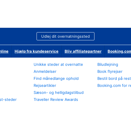
Udlej dit overnatningssted
nline
Hjælp fra kundeservice
Bliv affiliatepartner
Booking.com
Unikke steder at overnatte
Biludlejning
Anmeldelser
Book flyrejser
Find månedlange ophold
Bestil bord på res
Rejseartikler
Booking.com for r
Sæson- og helligdagstilbud
st-steder
Traveller Review Awards