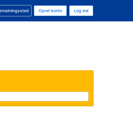
n booking
vernatningssted
Opret konto
Log ind
ta er Danske kroner
nde sprog er Dansk