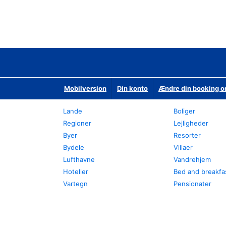
Mobilversion
Din konto
Ændre din booking o
Lande
Boliger
Regioner
Lejligheder
Byer
Resorter
Bydele
Villaer
Lufthavne
Vandrehjem
Hoteller
Bed and breakfa
Vartegn
Pensionater