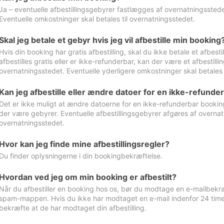
Ja – eventuelle afbestillingsgebyrer fastlægges af overnatningsstedet
Eventuelle omkostninger skal betales til overnatningsstedet.
Skal jeg betale et gebyr hvis jeg vil afbestille min booking
Hvis din booking har gratis afbestilling, skal du ikke betale et afbes
afbestilles gratis eller er ikke-refunderbar, kan der være et afbestill
overnatningsstedet. Eventuelle yderligere omkostninger skal betales 
Kan jeg afbestille eller ændre datoer for en ikke-refunde
Det er ikke muligt at ændre datoerne for en ikke-refunderbar booking
der være gebyrer. Eventuelle afbestillingsgebyrer afgøres af overnatn
overnatningsstedet.
Hvor kan jeg finde mine afbestillingsregler?
Du finder oplysningerne i din bookingbekræftelse.
Hvordan ved jeg om min booking er afbestilt?
Når du afbestiller en booking hos os, bør du modtage en e-mailbekræ
spam-mappen. Hvis du ikke har modtaget en e-mail indenfor 24 time
bekræfte at de har modtaget din afbestilling.