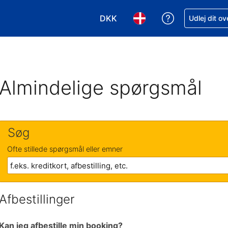
DKK
Få hjælp til e
Udlej dit o
Vælg valuta. Din nuværende valu
Vælg sprog. Dit nuvære
Almindelige spørgsmål
Søg
Ofte stillede spørgsmål eller emner
Afbestillinger
Kan jeg afbestille min booking?