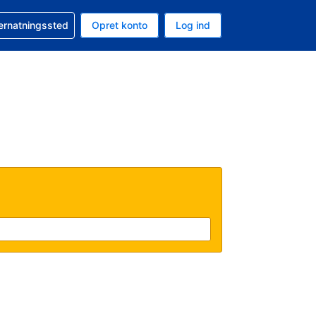
n booking
vernatningssted
Opret konto
Log ind
ta er Danske kroner
nde sprog er Dansk