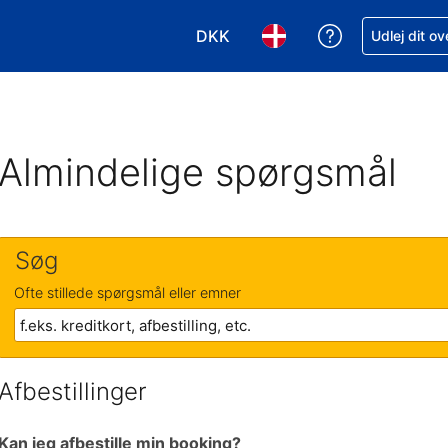
DKK
Få hjælp til e
Udlej dit o
Vælg valuta. Din nuværende valu
Vælg sprog. Dit nuvære
Almindelige spørgsmål
Søg
Ofte stillede spørgsmål eller emner
Afbestillinger
Kan jeg afbestille min booking?