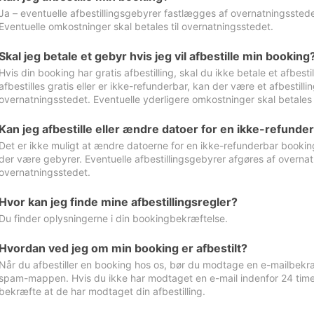
Ja – eventuelle afbestillingsgebyrer fastlægges af overnatningsstedet
Eventuelle omkostninger skal betales til overnatningsstedet.
Skal jeg betale et gebyr hvis jeg vil afbestille min booking
Hvis din booking har gratis afbestilling, skal du ikke betale et afbes
afbestilles gratis eller er ikke-refunderbar, kan der være et afbestill
overnatningsstedet. Eventuelle yderligere omkostninger skal betales 
Kan jeg afbestille eller ændre datoer for en ikke-refunde
Det er ikke muligt at ændre datoerne for en ikke-refunderbar booking
der være gebyrer. Eventuelle afbestillingsgebyrer afgøres af overnatn
overnatningsstedet.
Hvor kan jeg finde mine afbestillingsregler?
Du finder oplysningerne i din bookingbekræftelse.
Hvordan ved jeg om min booking er afbestilt?
Når du afbestiller en booking hos os, bør du modtage en e-mailbekræ
spam-mappen. Hvis du ikke har modtaget en e-mail indenfor 24 time
bekræfte at de har modtaget din afbestilling.