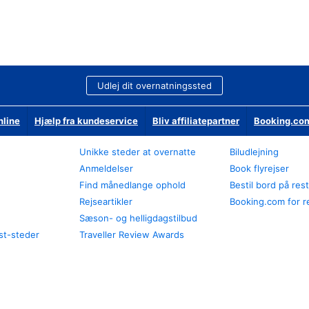
Udlej dit overnatningssted
nline
Hjælp fra kundeservice
Bliv affiliatepartner
Booking.com
Unikke steder at overnatte
Biludlejning
Anmeldelser
Book flyrejser
Find månedlange ophold
Bestil bord på res
Rejseartikler
Booking.com for r
Sæson- og helligdagstilbud
st-steder
Traveller Review Awards