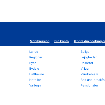
Mobilversion
Din konto
Ændre din booking o
Lande
Boliger
Regioner
Lejligheder
Byer
Resorter
Bydele
Villaer
Lufthavne
Vandrehjem
Hoteller
Bed and breakfa
Vartegn
Pensionater