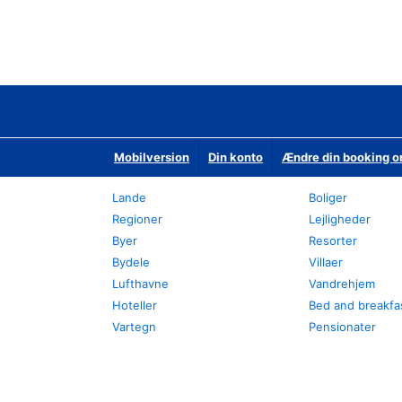
Mobilversion
Din konto
Ændre din booking o
Lande
Boliger
Regioner
Lejligheder
Byer
Resorter
Bydele
Villaer
Lufthavne
Vandrehjem
Hoteller
Bed and breakfa
Vartegn
Pensionater