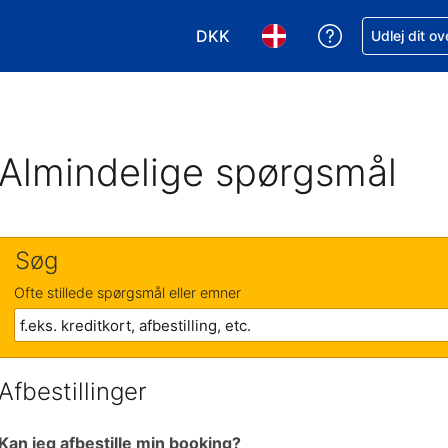
DKK
Få hjælp til e
Udlej dit o
Vælg valuta. Din nuværende valu
Vælg sprog. Dit nuvære
Almindelige spørgsmål
Søg
Ofte stillede spørgsmål eller emner
Afbestillinger
Kan jeg afbestille min booking?