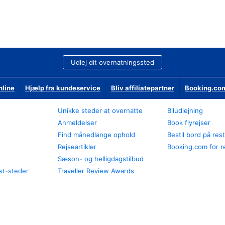
Udlej dit overnatningssted
nline
Hjælp fra kundeservice
Bliv affiliatepartner
Booking.com
Unikke steder at overnatte
Biludlejning
Anmeldelser
Book flyrejser
Find månedlange ophold
Bestil bord på res
Rejseartikler
Booking.com for r
Sæson- og helligdagstilbud
st-steder
Traveller Review Awards