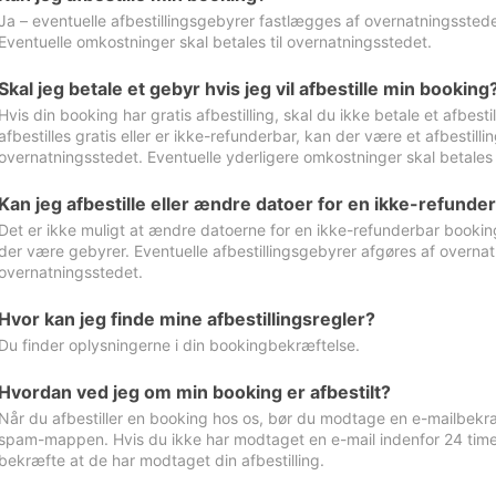
Ja – eventuelle afbestillingsgebyrer fastlægges af overnatningsstedet
Eventuelle omkostninger skal betales til overnatningsstedet.
Skal jeg betale et gebyr hvis jeg vil afbestille min booking
Hvis din booking har gratis afbestilling, skal du ikke betale et afbes
afbestilles gratis eller er ikke-refunderbar, kan der være et afbestill
overnatningsstedet. Eventuelle yderligere omkostninger skal betales 
Kan jeg afbestille eller ændre datoer for en ikke-refunde
Det er ikke muligt at ændre datoerne for en ikke-refunderbar booking
der være gebyrer. Eventuelle afbestillingsgebyrer afgøres af overnatn
overnatningsstedet.
Hvor kan jeg finde mine afbestillingsregler?
Du finder oplysningerne i din bookingbekræftelse.
Hvordan ved jeg om min booking er afbestilt?
Når du afbestiller en booking hos os, bør du modtage en e-mailbekræ
spam-mappen. Hvis du ikke har modtaget en e-mail indenfor 24 time
bekræfte at de har modtaget din afbestilling.