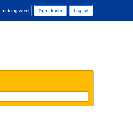
n booking
vernatningssted
Opret konto
Log ind
ta er Danske kroner
nde sprog er Dansk