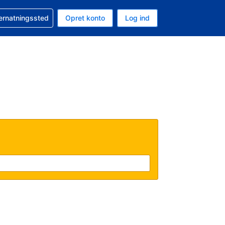
n booking
vernatningssted
Opret konto
Log ind
ta er Amerikanske dollar
nde sprog er Dansk