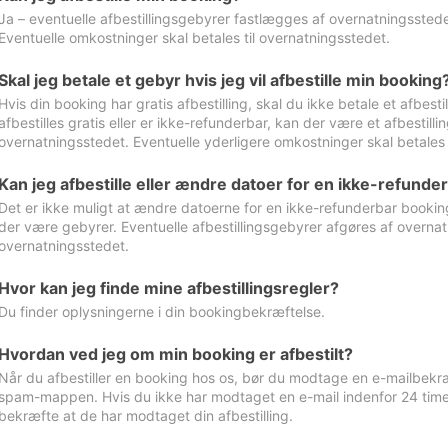
Ja – eventuelle afbestillingsgebyrer fastlægges af overnatningsstedet
Eventuelle omkostninger skal betales til overnatningsstedet.
Skal jeg betale et gebyr hvis jeg vil afbestille min booking
Hvis din booking har gratis afbestilling, skal du ikke betale et afbes
afbestilles gratis eller er ikke-refunderbar, kan der være et afbestill
overnatningsstedet. Eventuelle yderligere omkostninger skal betales 
Kan jeg afbestille eller ændre datoer for en ikke-refunde
Det er ikke muligt at ændre datoerne for en ikke-refunderbar booking
der være gebyrer. Eventuelle afbestillingsgebyrer afgøres af overnatn
overnatningsstedet.
Hvor kan jeg finde mine afbestillingsregler?
Du finder oplysningerne i din bookingbekræftelse.
Hvordan ved jeg om min booking er afbestilt?
Når du afbestiller en booking hos os, bør du modtage en e-mailbekræ
spam-mappen. Hvis du ikke har modtaget en e-mail indenfor 24 time
bekræfte at de har modtaget din afbestilling.