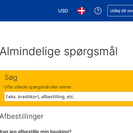
USD
Få hjælp til e
Udlej dit o
Vælg valuta. Din nuværende valu
Vælg sprog. Dit nuvære
Almindelige spørgsmål
Søg
Ofte stillede spørgsmål eller emner
Afbestillinger
Kan jeg afbestille min booking?