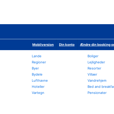
Mobilversion
Din konto
Ændre din booking o
Lande
Boliger
Regioner
Lejligheder
Byer
Resorter
Bydele
Villaer
Lufthavne
Vandrehjem
Hoteller
Bed and breakfa
Vartegn
Pensionater