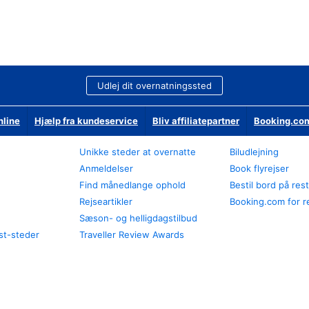
Udlej dit overnatningssted
nline
Hjælp fra kundeservice
Bliv affiliatepartner
Booking.com
Unikke steder at overnatte
Biludlejning
Anmeldelser
Book flyrejser
Find månedlange ophold
Bestil bord på res
Rejseartikler
Booking.com for r
Sæson- og helligdagstilbud
st-steder
Traveller Review Awards