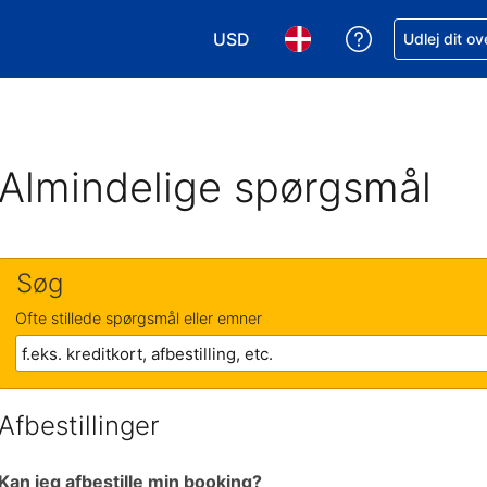
USD
Få hjælp til e
Udlej dit o
Vælg valuta. Din nuværende valu
Vælg sprog. Dit nuvære
Almindelige spørgsmål
Søg
Ofte stillede spørgsmål eller emner
Afbestillinger
Kan jeg afbestille min booking?