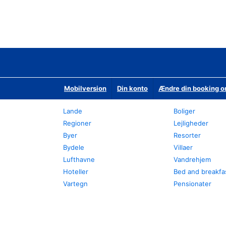
Mobilversion
Din konto
Ændre din booking o
Lande
Boliger
Regioner
Lejligheder
Byer
Resorter
Bydele
Villaer
Lufthavne
Vandrehjem
Hoteller
Bed and breakfa
Vartegn
Pensionater