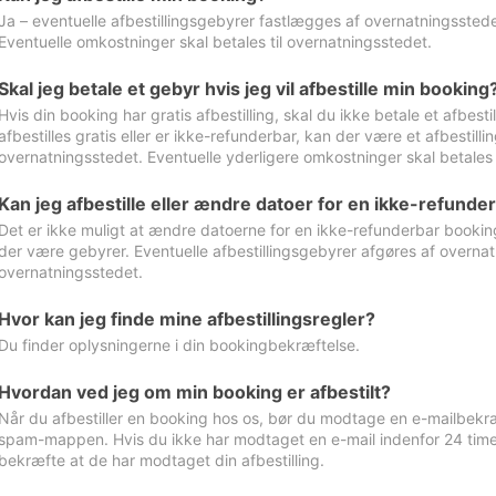
Ja – eventuelle afbestillingsgebyrer fastlægges af overnatningsstedet
Eventuelle omkostninger skal betales til overnatningsstedet.
Skal jeg betale et gebyr hvis jeg vil afbestille min booking
Hvis din booking har gratis afbestilling, skal du ikke betale et afbes
afbestilles gratis eller er ikke-refunderbar, kan der være et afbestill
overnatningsstedet. Eventuelle yderligere omkostninger skal betales 
Kan jeg afbestille eller ændre datoer for en ikke-refunde
Det er ikke muligt at ændre datoerne for en ikke-refunderbar booking
der være gebyrer. Eventuelle afbestillingsgebyrer afgøres af overnatn
overnatningsstedet.
Hvor kan jeg finde mine afbestillingsregler?
Du finder oplysningerne i din bookingbekræftelse.
Hvordan ved jeg om min booking er afbestilt?
Når du afbestiller en booking hos os, bør du modtage en e-mailbekræ
spam-mappen. Hvis du ikke har modtaget en e-mail indenfor 24 time
bekræfte at de har modtaget din afbestilling.