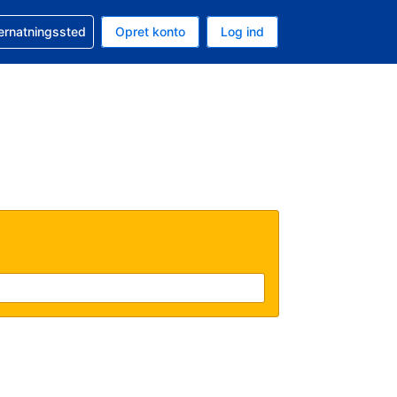
n booking
vernatningssted
Opret konto
Log ind
ta er Amerikanske dollar
nde sprog er Dansk