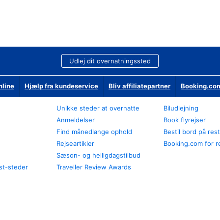
Udlej dit overnatningssted
nline
Hjælp fra kundeservice
Bliv affiliatepartner
Booking.com
Unikke steder at overnatte
Biludlejning
Anmeldelser
Book flyrejser
Find månedlange ophold
Bestil bord på res
Rejseartikler
Booking.com for r
Sæson- og helligdagstilbud
st-steder
Traveller Review Awards