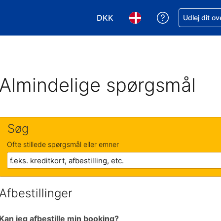
DKK
Få hjælp til e
Udlej dit o
Vælg valuta. Din nuværende valu
Vælg sprog. Dit nuvære
Almindelige spørgsmål
Søg
Ofte stillede spørgsmål eller emner
Afbestillinger
Kan jeg afbestille min booking?