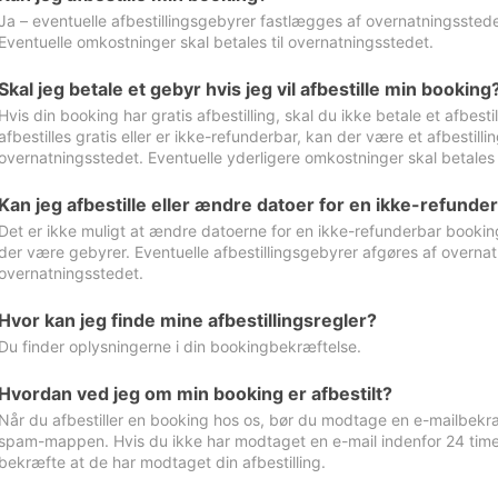
Ja – eventuelle afbestillingsgebyrer fastlægges af overnatningsstedet
Eventuelle omkostninger skal betales til overnatningsstedet.
Skal jeg betale et gebyr hvis jeg vil afbestille min booking
Hvis din booking har gratis afbestilling, skal du ikke betale et afbes
afbestilles gratis eller er ikke-refunderbar, kan der være et afbestill
overnatningsstedet. Eventuelle yderligere omkostninger skal betales 
Kan jeg afbestille eller ændre datoer for en ikke-refunde
Det er ikke muligt at ændre datoerne for en ikke-refunderbar booking
der være gebyrer. Eventuelle afbestillingsgebyrer afgøres af overnatn
overnatningsstedet.
Hvor kan jeg finde mine afbestillingsregler?
Du finder oplysningerne i din bookingbekræftelse.
Hvordan ved jeg om min booking er afbestilt?
Når du afbestiller en booking hos os, bør du modtage en e-mailbekræ
spam-mappen. Hvis du ikke har modtaget en e-mail indenfor 24 time
bekræfte at de har modtaget din afbestilling.