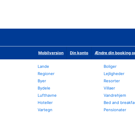
Mobilversion
Din konto
Ændre din booking o
Lande
Boliger
Regioner
Lejligheder
Byer
Resorter
Bydele
Villaer
Lufthavne
Vandrehjem
Hoteller
Bed and breakfa
Vartegn
Pensionater