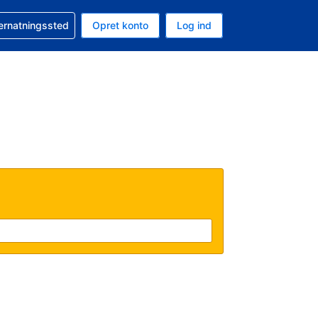
n booking
vernatningssted
Opret konto
Log ind
ta er Danske kroner
nde sprog er Dansk