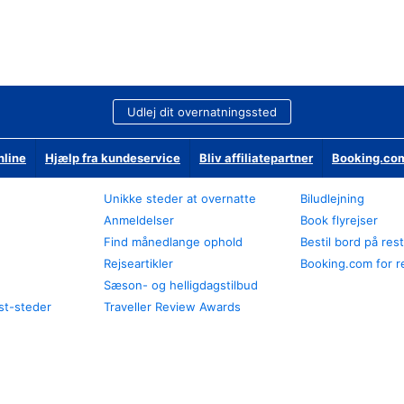
Udlej dit overnatningssted
nline
Hjælp fra kundeservice
Bliv affiliatepartner
Booking.com
Unikke steder at overnatte
Biludlejning
Anmeldelser
Book flyrejser
Find månedlange ophold
Bestil bord på res
Rejseartikler
Booking.com for r
Sæson- og helligdagstilbud
st-steder
Traveller Review Awards