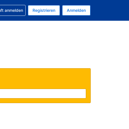
 Buchung erhalten
nft anmelden
Registrieren
Anmelden
tuelle Währung ist EUR
Ihre aktuelle Sprache ist Deutsch