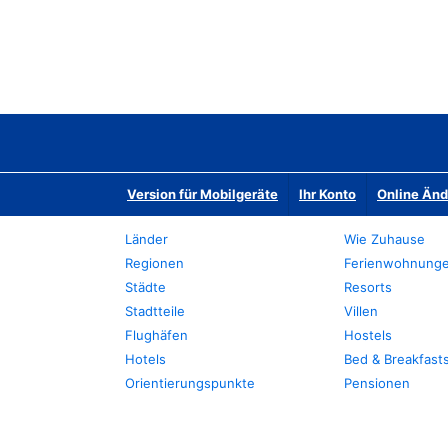
Version für Mobilgeräte
Ihr Konto
Online Än
Länder
Wie Zuhause
Regionen
Ferienwohnung
Städte
Resorts
Stadtteile
Villen
Flughäfen
Hostels
Hotels
Bed & Breakfast
Orientierungspunkte
Pensionen