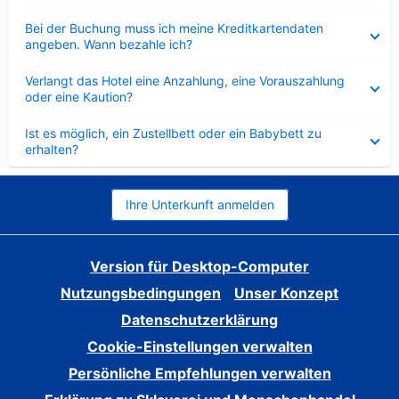
Verkleinert
Bei der Buchung muss ich meine Kreditkartendaten
angeben. Wann bezahle ich?
Verkleinert
Verlangt das Hotel eine Anzahlung, eine Vorauszahlung
oder eine Kaution?
Verkleinert
Ist es möglich, ein Zustellbett oder ein Babybett zu
erhalten?
Ihre Unterkunft anmelden
Version für Desktop-Computer
Nutzungsbedingungen
Unser Konzept
Datenschutzerklärung
Cookie-Einstellungen verwalten
Persönliche Empfehlungen verwalten