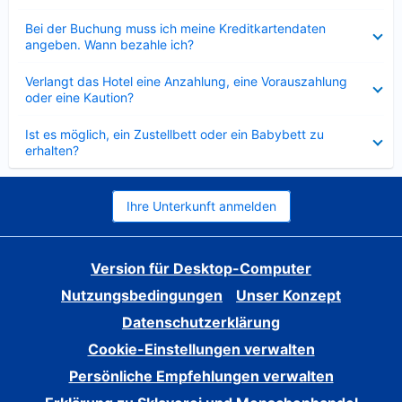
Verkleinert
Bei der Buchung muss ich meine Kreditkartendaten
angeben. Wann bezahle ich?
Verkleinert
Verlangt das Hotel eine Anzahlung, eine Vorauszahlung
oder eine Kaution?
Verkleinert
Ist es möglich, ein Zustellbett oder ein Babybett zu
erhalten?
Ihre Unterkunft anmelden
Version für Desktop-Computer
Nutzungsbedingungen
Unser Konzept
Datenschutzerklärung
Cookie-Einstellungen verwalten
Persönliche Empfehlungen verwalten