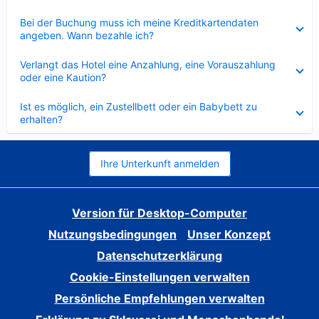
Verkleinert
Bei der Buchung muss ich meine Kreditkartendaten
angeben. Wann bezahle ich?
Verkleinert
Verlangt das Hotel eine Anzahlung, eine Vorauszahlung
oder eine Kaution?
Verkleinert
Ist es möglich, ein Zustellbett oder ein Babybett zu
erhalten?
Ihre Unterkunft anmelden
Version für Desktop-Computer
Nutzungsbedingungen
Unser Konzept
Datenschutzerklärung
Cookie-Einstellungen verwalten
Persönliche Empfehlungen verwalten