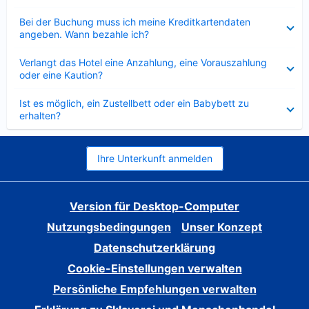
Verkleinert
Bei der Buchung muss ich meine Kreditkartendaten
angeben. Wann bezahle ich?
Verkleinert
Verlangt das Hotel eine Anzahlung, eine Vorauszahlung
oder eine Kaution?
Verkleinert
Ist es möglich, ein Zustellbett oder ein Babybett zu
erhalten?
Ihre Unterkunft anmelden
Version für Desktop-Computer
Nutzungsbedingungen
Unser Konzept
Datenschutzerklärung
Cookie-Einstellungen verwalten
Persönliche Empfehlungen verwalten