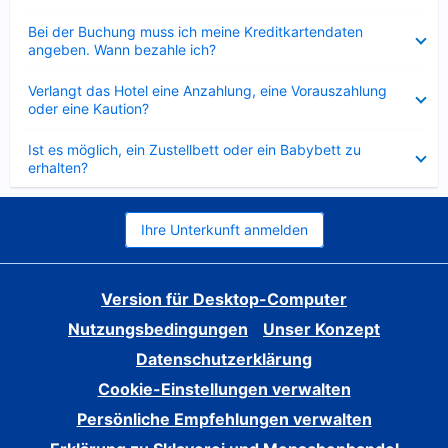
Verkleinert
Bei der Buchung muss ich meine Kreditkartendaten
angeben. Wann bezahle ich?
Verkleinert
Verlangt das Hotel eine Anzahlung, eine Vorauszahlung
oder eine Kaution?
Verkleinert
Ist es möglich, ein Zustellbett oder ein Babybett zu
erhalten?
Ihre Unterkunft anmelden
Version für Desktop-Computer
Nutzungsbedingungen
Unser Konzept
Datenschutzerklärung
Cookie-Einstellungen verwalten
Persönliche Empfehlungen verwalten